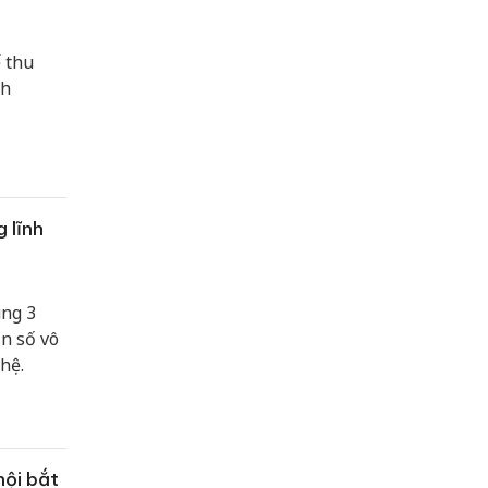
 thu
nh
 lĩnh
ung 3
ần số vô
hệ.
hội bắt