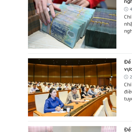
ngh
4
Chí
nhậ
ngh
Đề 
vực
2
Chí
điề
tuy
Đề 