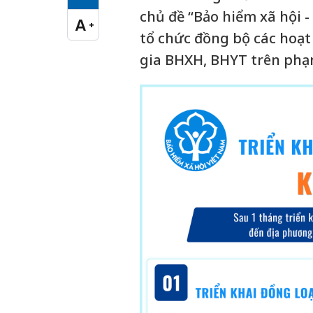
Cỡ chữ vừa
chủ đề “Bảo hiểm xã hội -
A
+
Cỡ chữ lớn
tổ chức đồng bộ các hoạt
gia BHXH, BHYT trên phạm