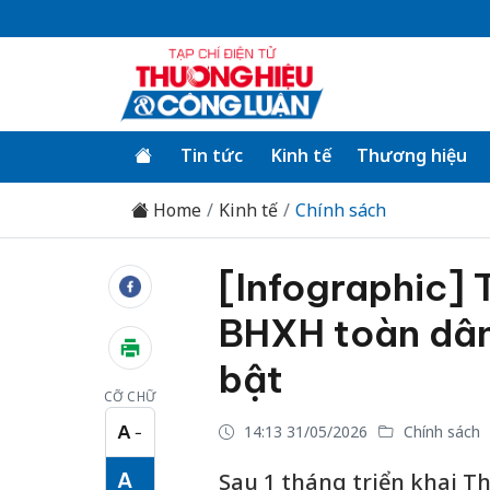
Tin tức
Kinh tế
Thương hiệu
Home
Kinh tế
Chính sách
[Infographic] 
BHXH toàn dân
bật
CỠ CHỮ
A
14:13 31/05/2026
Chính sách
−
Cỡ chữ nhỏ
A
Sau 1 tháng triển khai 