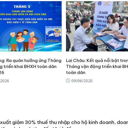
sản phẩ
bảo vệ 
kinh do
Công an
tìm bị h
án sản 
bán yến
Thanh H
g: Ra quân hưởng ứng Tháng
Lai Châu: Kết quả nổi bật tro
hại tron
g triển khai BHXH toàn dân
Tháng vận động triển khai B
bán bìn
26
toàn dân
Moyuum
/2026
09/06/2020
xuất giảm 30% thuế thu nhập cho hộ kinh doanh, doa