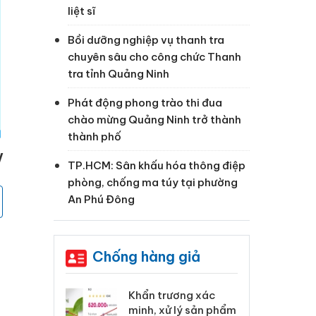
liệt sĩ
Bồi dưỡng nghiệp vụ thanh tra
chuyên sâu cho công chức Thanh
tra tỉnh Quảng Ninh
Phát động phong trào thi đua
chào mừng Quảng Ninh trở thành
thành phố
V
TP.HCM: Sân khấu hóa thông điệp
phòng, chống ma túy tại phường
An Phú Đông
Chống hàng giả
 Tiêu hủy
Khẩn trương xác
Cà
ai hàng ngàn
minh, xử lý sản phẩm
cô