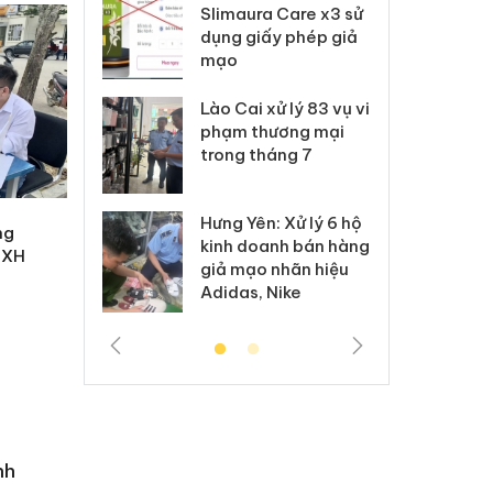
m nhập lậu,
Slimaura Care x3 sử
sả
môi trường
dụng giấy phép giả
bả
anh
mạo
ki
 Thanh Hóa
Lào Cai xử lý 83 vụ vi
Cô
ại trong vụ
phạm thương mại
tìm
xuất, buôn
trong tháng 7
án
 sào giả
bá
Hưng Yên: Xử lý 6 hộ
óa: Tìm bị
Th
ng
kinh doanh bán hàng
g vụ án buôn
hạ
HXH
giả mạo nhãn hiệu
h sữa
bá
Adidas, Nike
 giả
Mo
nh