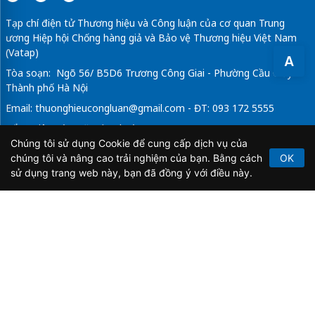
Tạp chí điện tử Thương hiệu và Công luận của cơ quan Trung
ương Hiệp hội Chống hàng giả và Bảo vệ Thương hiệu Việt Nam
(Vatap)
A
Tòa soạn: Ngõ 56/ B5D6 Trương Công Giai - Phường Cầu Giấy -
Thành phố Hà Nội
Email:
thuonghieucongluan@gmail.com
- ĐT: 093 172 5555
Tổng Biên Tập: Vũ Đức Thuận
Chúng tôi sử dụng Cookie để cung cấp dịch vụ của
Giấy phép hoạt động báo chí điện tử số 64/GP-BTTTT do Bộ
chúng tôi và nâng cao trải nghiệm của bạn. Bằng cách
OK
Thông tin và Truyền thông cấp ngày 21/2/2020.
sử dụng trang web này, bạn đã đồng ý với điều này.
Copyright © 2026
TẠP CHÍ THƯƠNG HIỆU & CÔNG
LUẬN
. All Rights Reserved.
Bản quyền thuộc Tạp chí Thương hiệu và Công luận. Cấm
sao chép dưới mọi hình thức nếu không có sự chấp thuận
bằng văn bản.