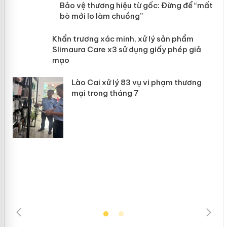
àng
Bảo vệ thương hiệu từ gốc: Đừng để
“mất bò mới lo làm chuồng”
ản
Khẩn trương xác minh, xử lý sản phẩm
 án
Slimaura Care x3 sử dụng giấy phép
giả mạo
Lào Cai xử lý 83 vụ vi phạm thương
mại trong tháng 7