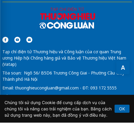
Tạp chí điện tử Thương hiệu và Công luận của cơ quan Trung
ương Hiệp hội Chống hàng giả và Bảo vệ Thương hiệu Việt Nam
(Vatap)
A
Tòa soạn: Ngõ 56/ B5D6 Trương Công Giai - Phường Cầu Giấy -
Thành phố Hà Nội
Email:
thuonghieucongluan@gmail.com
- ĐT: 093 172 5555
Tổng Biên Tập: Vũ Đức Thuận
Chúng tôi sử dụng Cookie để cung cấp dịch vụ của
Giấy phép hoạt động báo chí điện tử số 64/GP-BTTTT do Bộ
chúng tôi và nâng cao trải nghiệm của bạn. Bằng cách
OK
Thông tin và Truyền thông cấp ngày 21/2/2020.
sử dụng trang web này, bạn đã đồng ý với điều này.