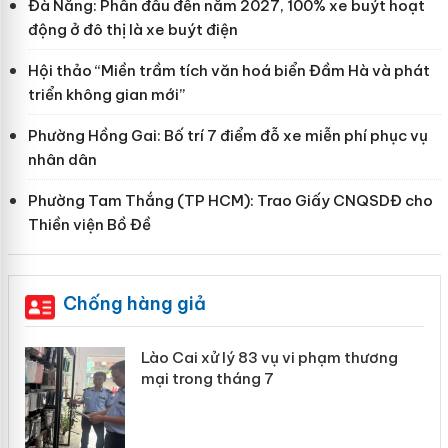
Đà Nẵng: Phấn đấu đến năm 2027, 100% xe buýt hoạt
động ở đô thị là xe buýt điện
Hội thảo “Miền trầm tích văn hoá biển Đầm Hà và phát
triển không gian mới”
Phường Hồng Gai: Bố trí 7 điểm đỗ xe miễn phí phục vụ
nhân dân
Phường Tam Thắng (TP HCM): Trao Giấy CNQSDĐ cho
Thiền viện Bồ Đề
Chống hàng giả
 án
Lào Cai xử lý 83 vụ vi phạm thương
mại trong tháng 7
n