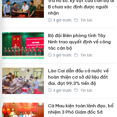
trả hồ sơ, kỷ vật của cán bộ đi
B chưa xác định được người
nhận
3 giờ trước
Tin tức
Bộ đội Biên phòng tỉnh Tây
Ninh trao quyết định về công
tác cán bộ
3 giờ trước
Tin tức
Lào Cai dẫn đầu cả nước về
hoàn thiện cơ sở dữ liệu đất
đai, đạt 99,3% tiến độ
3 giờ trước
Tin tức
Cà Mau kiện toàn lãnh đạo, bổ
nhiệm 3 Phó Giám đốc Sở