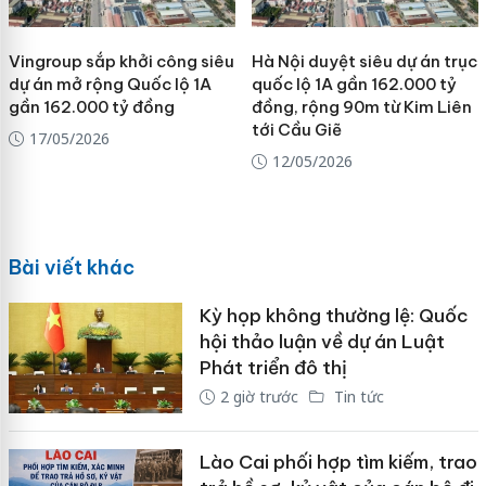
Vingroup sắp khởi công siêu
Hà Nội duyệt siêu dự án trục
dự án mở rộng Quốc lộ 1A
quốc lộ 1A gần 162.000 tỷ
gần 162.000 tỷ đồng
đồng, rộng 90m từ Kim Liên
tới Cầu Giẽ
17/05/2026
12/05/2026
Bài viết khác
Kỳ họp không thường lệ: Quốc
hội thảo luận về dự án Luật
Phát triển đô thị
2 giờ trước
Tin tức
Lào Cai phối hợp tìm kiếm, trao