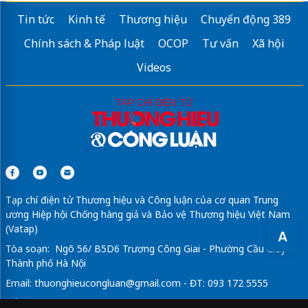
Tin tức
Kinh tế
Thương hiệu
Chuyển động 389
Chính sách & Pháp luật
OCOP
Tư vấn
Xã hội
Videos
Tạp chí điện tử Thương hiệu và Công luận của cơ quan Trung
ương Hiệp hội Chống hàng giả và Bảo vệ Thương hiệu Việt Nam
(Vatap)
A
Tòa soạn: Ngõ 56/ B5D6 Trương Công Giai - Phường Cầu Giấy -
Thành phố Hà Nội
Email:
thuonghieucongluan@gmail.com
- ĐT: 093 172 5555
Tổng Biên Tập: Vũ Đức Thuận