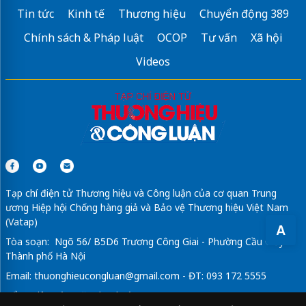
Tin tức
Kinh tế
Thương hiệu
Chuyển động 389
Chính sách & Pháp luật
OCOP
Tư vấn
Xã hội
Videos
Tạp chí điện tử Thương hiệu và Công luận của cơ quan Trung
ương Hiệp hội Chống hàng giả và Bảo vệ Thương hiệu Việt Nam
(Vatap)
A
Tòa soạn: Ngõ 56/ B5D6 Trương Công Giai - Phường Cầu Giấy -
Thành phố Hà Nội
Email:
thuonghieucongluan@gmail.com
- ĐT: 093 172 5555
Tổng Biên Tập: Vũ Đức Thuận