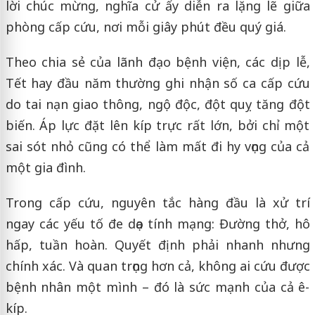
lời chúc mừng, nghĩa cử ấy diễn ra lặng lẽ giữa
phòng cấp cứu, nơi mỗi giây phút đều quý giá.
Theo chia sẻ của lãnh đạo bệnh viện, các dịp lễ,
Tết hay đầu năm thường ghi nhận số ca cấp cứu
do tai nạn giao thông, ngộ độc, đột quỵ tăng đột
biến. Áp lực đặt lên kíp trực rất lớn, bởi chỉ một
sai sót nhỏ cũng có thể làm mất đi hy vọng của cả
một gia đình.
Trong cấp cứu, nguyên tắc hàng đầu là xử trí
ngay các yếu tố đe dọa tính mạng: Đường thở, hô
hấp, tuần hoàn. Quyết định phải nhanh nhưng
chính xác. Và quan trọng hơn cả, không ai cứu được
bệnh nhân một mình – đó là sức mạnh của cả ê-
kíp.