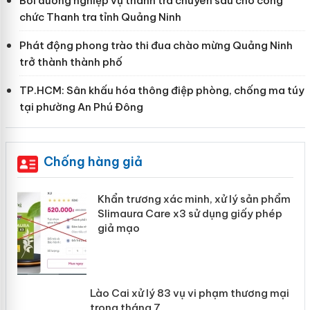
Bồi dưỡng nghiệp vụ thanh tra chuyên sâu cho công
chức Thanh tra tỉnh Quảng Ninh
Phát động phong trào thi đua chào mừng Quảng Ninh
trở thành thành phố
TP.HCM: Sân khấu hóa thông điệp phòng, chống ma túy
tại phường An Phú Đông
Chống hàng giả
ản
Khẩn trương xác minh, xử lý sản phẩm
Slimaura Care x3 sử dụng giấy phép
giả mạo
 án
Lào Cai xử lý 83 vụ vi phạm thương
n
mại trong tháng 7