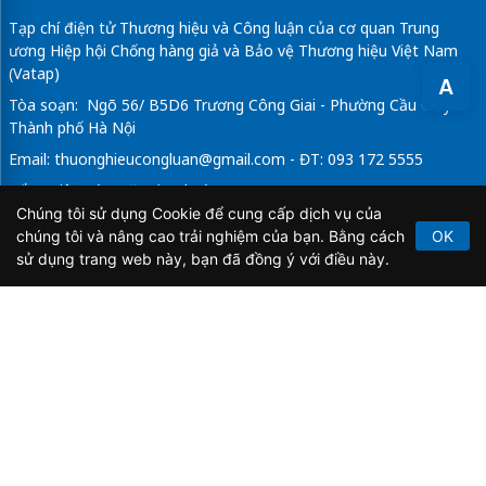
Tạp chí điện tử Thương hiệu và Công luận của cơ quan Trung
ương Hiệp hội Chống hàng giả và Bảo vệ Thương hiệu Việt Nam
(Vatap)
A
Tòa soạn: Ngõ 56/ B5D6 Trương Công Giai - Phường Cầu Giấy -
Thành phố Hà Nội
Email:
thuonghieucongluan@gmail.com
- ĐT: 093 172 5555
Tổng Biên Tập: Vũ Đức Thuận
Chúng tôi sử dụng Cookie để cung cấp dịch vụ của
Giấy phép hoạt động báo chí điện tử số 64/GP-BTTTT do Bộ
chúng tôi và nâng cao trải nghiệm của bạn. Bằng cách
OK
Thông tin và Truyền thông cấp ngày 21/2/2020.
sử dụng trang web này, bạn đã đồng ý với điều này.
Copyright © 2026
TẠP CHÍ THƯƠNG HIỆU & CÔNG
LUẬN
. All Rights Reserved.
Bản quyền thuộc Tạp chí Thương hiệu và Công luận. Cấm
sao chép dưới mọi hình thức nếu không có sự chấp thuận
bằng văn bản.