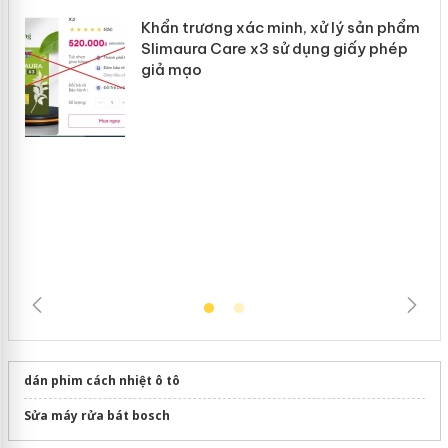
ản
Bảo vệ thương hiệu từ gốc: Đừng để
“mất bò mới lo làm chuồng”
Khẩn trương xác minh, xử lý sản phẩm
Slimaura Care x3 sử dụng giấy phép
giả mạo
dán phim cách nhiệt ô tô
Sửa máy rửa bát bosch