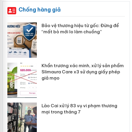
Chống hàng giả
àng
Bảo vệ thương hiệu từ gốc: Đừng để
“mất bò mới lo làm chuồng”
ản
Khẩn trương xác minh, xử lý sản phẩm
 án
Slimaura Care x3 sử dụng giấy phép
giả mạo
Lào Cai xử lý 83 vụ vi phạm thương
mại trong tháng 7