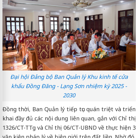
Đại hội Đảng bộ Ban Quản lý Khu kinh tế cửa
khẩu Đồng Đăng - Lạng Sơn nhiệm kỳ 2025 -
2030
Đồng thời, Ban Quản lý tiếp tục quán triệt và triển
khai đầy đủ các nội dung liên quan, gắn với Chỉ thị
1326/CT-TTg và Chỉ thị 06/CT-UBND về thực hiện 3
văn kiện pháp lý về biên giới trên đất liền. Nhờ đó,