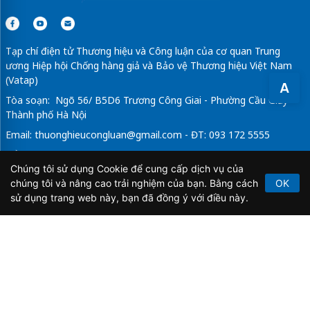
Tạp chí điện tử Thương hiệu và Công luận của cơ quan Trung
ương Hiệp hội Chống hàng giả và Bảo vệ Thương hiệu Việt Nam
(Vatap)
A
Tòa soạn: Ngõ 56/ B5D6 Trương Công Giai - Phường Cầu Giấy -
Thành phố Hà Nội
Email:
thuonghieucongluan@gmail.com
- ĐT: 093 172 5555
Tổng Biên Tập: Vũ Đức Thuận
Chúng tôi sử dụng Cookie để cung cấp dịch vụ của
Giấy phép hoạt động báo chí điện tử số 64/GP-BTTTT do Bộ
chúng tôi và nâng cao trải nghiệm của bạn. Bằng cách
OK
Thông tin và Truyền thông cấp ngày 21/2/2020.
sử dụng trang web này, bạn đã đồng ý với điều này.
Copyright © 2026
TẠP CHÍ THƯƠNG HIỆU & CÔNG
LUẬN
. All Rights Reserved.
Bản quyền thuộc Tạp chí Thương hiệu và Công luận. Cấm