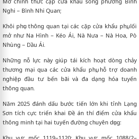
Mở chính thức cặp cửa khẩu song phương Bình
Nghi – Bình Nhi Quan;
Khôi phục thông quan tại các cặp cửa khẩu phụ, lối
mở như Na Hình – Kéo Ái, Nà Nưa – Nà Hoa, Pò
Nhùng – Dầu Ái.
Những nỗ lực này giúp tái kích hoạt dòng chảy
thương mại qua các cửa khẩu phụ, hỗ trợ doanh
nghiệp đầu tư bến bãi và đa dạng hóa tuyến
thông quan.
Năm 2025 đánh dấu bước tiến lớn khi tỉnh Lạng
Sơn tích cực triển khai Đề án thí điểm cửa khẩu
thông minh tại hai tuyến đường chuyên dụng:
Khu vực mốc 1119–1120; Khu vực mốc 1088/2–