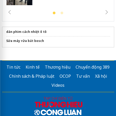
dán phim cách nhiệt ô tô
Sửa máy rửa bát bosch
Tin tức
Kinh tế
Thương hiệu
Chuyển động 389
Chính sách & Pháp luật
OCOP
Tư vấn
Xã hội
Videos