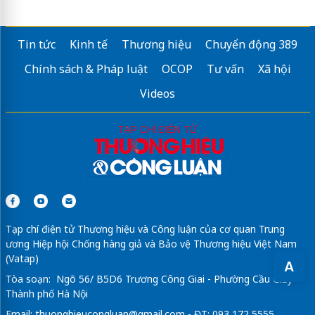
Tin tức
Kinh tế
Thương hiệu
Chuyển động 389
Chính sách & Pháp luật
OCOP
Tư vấn
Xã hội
Videos
Tạp chí điện tử Thương hiệu và Công luận của cơ quan Trung
ương Hiệp hội Chống hàng giả và Bảo vệ Thương hiệu Việt Nam
(Vatap)
A
Tòa soạn: Ngõ 56/ B5D6 Trương Công Giai - Phường Cầu Giấy -
Thành phố Hà Nội
Email:
thuonghieucongluan@gmail.com
- ĐT: 093 172 5555