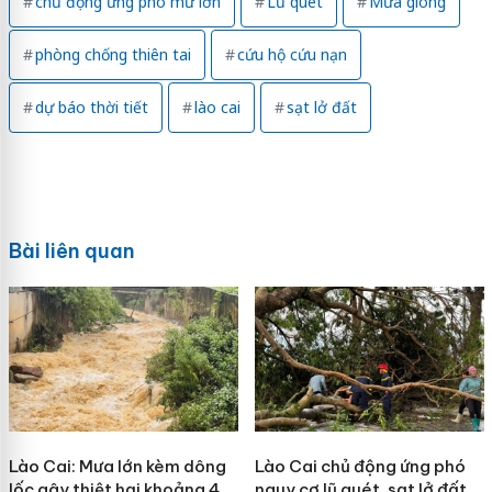
chủ động ứng phó mư lớn
Lũ quét
Mưa giông
phòng chống thiên tai
cứu hộ cứu nạn
dự báo thời tiết
lào cai
sạt lở đất
Bài liên quan
Lào Cai: Mưa lớn kèm dông
Lào Cai chủ động ứng phó
lốc gây thiệt hại khoảng 4
nguy cơ lũ quét, sạt lở đất