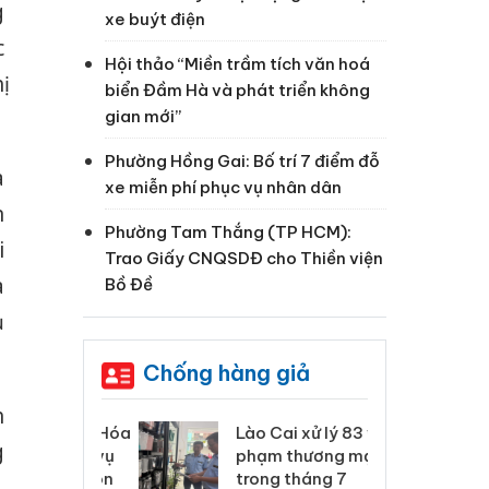
g
xe buýt điện
c
Hội thảo “Miền trầm tích văn hoá
ị
biển Đầm Hà và phát triển không
gian mới”
Phường Hồng Gai: Bố trí 7 điểm đỗ
a
xe miễn phí phục vụ nhân dân
n
Phường Tam Thắng (TP HCM):
i
Trao Giấy CNQSDĐ cho Thiền viện
à
Bồ Đề
ụ
Chống hàng giả
h
 Thanh Hóa
Lào Cai xử lý 83 vụ vi
Cô
g
ại trong vụ
phạm thương mại
tìm
xuất, buôn
trong tháng 7
án
,