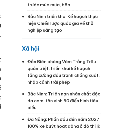
trước mùa mưa, bão
c
Bắc Ninh triển khai Kế hoạch thực
hiện Chiến lược quốc gia về khởi
u
nghiệp sáng tạo
c
Xã hội
t
Đồn Biên phòng Vàm Trảng Trâu
%
quán triệt, triển khai kế hoạch
tăng cường đấu tranh chống xuất,
n
nhập cảnh trái phép
ể
Bắc Ninh: Tri ân nạn nhân chất độc
;
da cam, tôn vinh 60 điển hình tiêu
i
biểu
Đà Nẵng: Phấn đấu đến năm 2027,
100% xe buýt hoạt động ở đô thị là