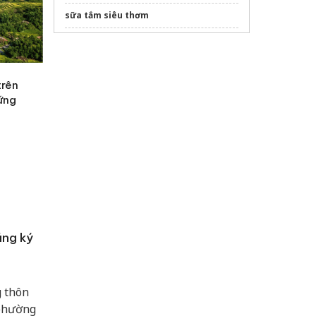
sữa tắm siêu thơm
Sửa máy rửa bát bosch
Sửa máy rửa bát bosch
trên
Sửa máy rửa bát bosch
hững
ăng ký
g thôn
 phường