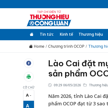
Tin tức
Kinh tế
Thương hiệu
Home
Chương trình OCOP
Thương h
Lào Cai đặt mụ
sản phẩm OCO
09:29 06/05/2026
Thương hiệ
CỠ CHỮ
A
Năm 2026, tỉnh Lào Cai đặ
−
Cỡ chữ nhỏ
phẩm OCOP đạt từ 3 sao tr
A