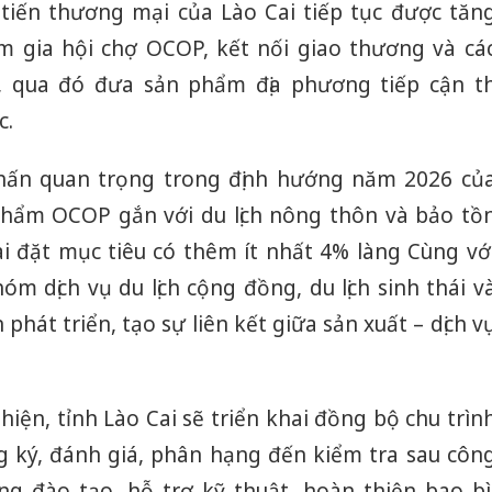
 tiến thương mại của Lào Cai tiếp tục được tăn
m gia hội chợ OCOP, kết nối giao thương và cá
, qua đó đưa sản phẩm địa phương tiếp cận th
c.
hấn quan trọng trong định hướng năm 2026 củ
 phẩm OCOP gắn với du lịch nông thôn và bảo tồ
Cai đặt mục tiêu có thêm ít nhất 4% làng Cùng vớ
m dịch vụ du lịch cộng đồng, du lịch sinh thái v
 phát triển, tạo sự liên kết giữa sản xuất – dịch v
iện, tỉnh Lào Cai sẽ triển khai đồng bộ chu trìn
Công an
 ký, đánh giá, phân hạng đến kiểm tra sau côn
tìm bị h
án sản 
g đào tạo, hỗ trợ kỹ thuật, hoàn thiện bao bì