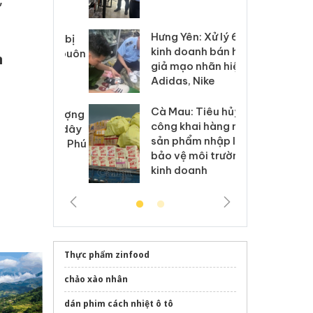
 sào giả
bá
Hưng Yên: Xử lý 6 hộ
óa: Tìm bị
Th
kinh doanh bán hàng
g vụ án buôn
hạ
n
giả mạo nhãn hiệu
h sữa
bá
Adidas, Nike
 giả
Mo
Cà Mau: Tiêu hủy
g: Đối tượng
An
công khai hàng ngàn
 đường dây
ch
sản phẩm nhập lậu,
 giả tại Phú
bá
bảo vệ môi trường
 đầu thú
Qu
kinh doanh
Thực phẩm zinfood
chảo xào nhân
dán phim cách nhiệt ô tô