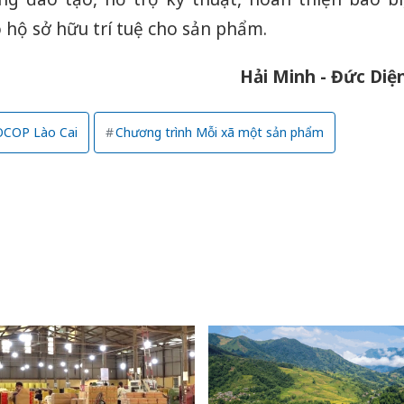
bán yến
 hộ sở hữu trí tuệ cho sản phẩm.
Thanh H
hại tron
Hải Minh - Đức Diệ
bán bìn
Moyuum
OCOP Lào Cai
Chương trình Mỗi xã một sản phẩm
An Gian
chủ mưu
bán hàng
Quốc ra