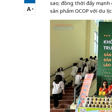
Cỡ chữ vừa
sao; đồng thời đẩy mạnh c
A
+
sản phẩm OCOP với du lị
Cỡ chữ lớn