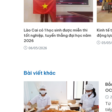
Lào Cai có 1 học sinh được miễn thi
Kinh tế 
tốt nghiệp, tuyển thẳng đại học năm
động lực
2026
05/05
06/05/2026
Bài viết khác
Bắc
OC
2
Từ 
tiế