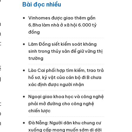
Bài đọc nhiều
Vinhomes được giao thêm gần
m
6,8ha làm nhà ở xã hội 6.000 tỷ
đồng
m
c
Lâm Đồng siết kiểm soát kháng
sinh trong thủy sản để giữ vững thị
trường
ể
Lào Cai phối hợp tìm kiếm, trao trả
hồ sơ, kỷ vật của cán bộ đi B chưa
g
xác định được người nhận
Ngoại giao khoa học và công nghệ
c
phải mở đường cho công nghệ
chiến lược
p
n
Đà Nẵng: Người dân khu chung cư
xuống cấp mong muốn sớm di dời