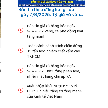
Bản tin thị trường hàng hóa
ngày 7/8/2026: Tỷ giá và vàng
neo cao, cà phê tăng mạnh,
dầu thế giới bật tăng
Bản tin giá cả hàng hóa ngày
6/8/2026: Vàng, cà phê đồng loạt
tăng mạnh
Toàn cảnh hành trình chặn đứng
35 tấn heo nhiễm chất cấm vào
g
TP.HCM
ộ
Bản tin giá cả hàng hóa ngày
n
5/8/2026: Thị trường phân hóa,
nhiều mặt hàng chịu áp lực
Xuất nhập khẩu vượt 659,6 tỷ
n
USD: Tín hiệu tăng trưởng mạnh
của kinh tế Việt Nam
g
g