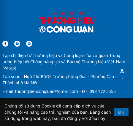
Tạp chí điện tử Thương hiệu và Công luận của cơ quan Trung
ương Hiệp hội Chống hàng giả và Bảo vệ Thương hiệu Việt Nam
(Vatap)
A
Tòa soạn: Ngõ 56/ B5D6 Trương Công Giai - Phường Cầu Giấy -
Thành phố Hà Nội
Email:
thuonghieucongluan@gmail.com
- ĐT: 093 172 5555
Tổng Biên Tập: Vũ Đức Thuận
Chúng tôi sử dụng Cookie để cung cấp dịch vụ của
Giấy phép hoạt động báo chí điện tử số 64/GP-BTTTT do Bộ
chúng tôi và nâng cao trải nghiệm của bạn. Bằng cách
OK
Thông tin và Truyền thông cấp ngày 21/2/2020.
sử dụng trang web này, bạn đã đồng ý với điều này.