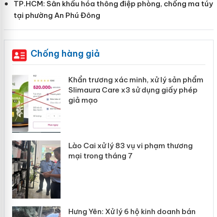
TP.HCM: Sân khấu hóa thông điệp phòng, chống ma túy
tại phường An Phú Đông
Chống hàng giả
ản
Khẩn trương xác minh, xử lý sản phẩm
Slimaura Care x3 sử dụng giấy phép
giả mạo
 án
Lào Cai xử lý 83 vụ vi phạm thương
n
mại trong tháng 7
Hưng Yên: Xử lý 6 hộ kinh doanh bán