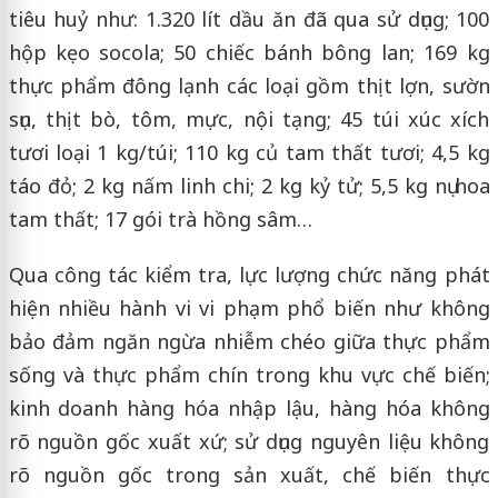
tiêu huỷ như: 1.320 lít dầu ăn đã qua sử dụng; 100
hộp kẹo socola; 50 chiếc bánh bông lan; 169 kg
thực phẩm đông lạnh các loại gồm thịt lợn, sườn
sụn, thịt bò, tôm, mực, nội tạng; 45 túi xúc xích
tươi loại 1 kg/túi; 110 kg củ tam thất tươi; 4,5 kg
táo đỏ; 2 kg nấm linh chi; 2 kg kỷ tử; 5,5 kg nụ hoa
tam thất; 17 gói trà hồng sâm…
Qua công tác kiểm tra, lực lượng chức năng phát
hiện nhiều hành vi vi phạm phổ biến như không
bảo đảm ngăn ngừa nhiễm chéo giữa thực phẩm
sống và thực phẩm chín trong khu vực chế biến;
kinh doanh hàng hóa nhập lậu, hàng hóa không
rõ nguồn gốc xuất xứ; sử dụng nguyên liệu không
rõ nguồn gốc trong sản xuất, chế biến thực