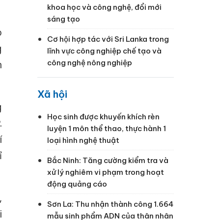
khoa học và công nghệ, đổi mới
sáng tạo
o
Cơ hội hợp tác với Sri Lanka trong
g
lĩnh vực công nghiệp chế tạo và
công nghệ nông nghiệp
h
Xã hội
g
Học sinh được khuyến khích rèn
.
luyện 1 môn thể thao, thực hành 1
í
loại hình nghệ thuật
ỉ
Bắc Ninh: Tăng cường kiểm tra và
xử lý nghiêm vi phạm trong hoạt
động quảng cáo
,
Sơn La: Thu nhận thành công 1.664
i
mẫu sinh phẩm ADN của thân nhân