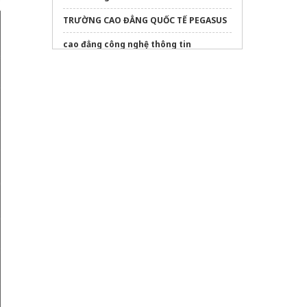
TRƯỜNG CAO ĐẲNG QUỐC TẾ PEGASUS
cao đẳng công nghệ thông tin
dán phim cách nhiệt ô tô
ngành thương mại điện tử
tại Đại học Gia
Định
tiếng đức học sinh
những bệnh gì không được đi du học
đức
Địa chỉ
may đồng phục kỹ thuật
uy tín
Tham khảo chương trình
du học Singapore
New Ocean
Xem chi tiết
tâm lý học trẻ em lứa tuổi
mầm non
Sửa máy rửa bát bosch