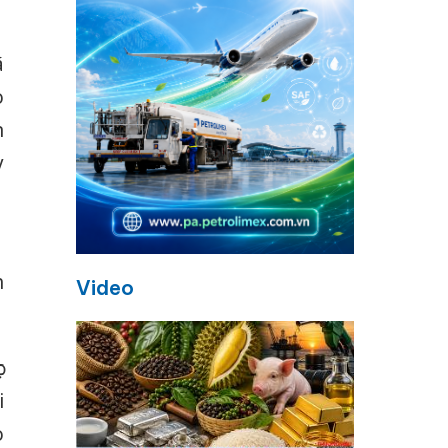
ã
o
n
y
1
h
Video
c
i
o