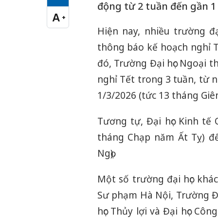
Cỡ chữ vừa
động từ 2 tuần đến gần 1
A
+
Cỡ chữ lớn
Hiện nay, nhiều trường đạ
thông báo kế hoạch nghỉ T
đó, Trường Đại học Ngoại t
nghỉ Tết trong 3 tuần, từ 
1/3/2026 (tức 13 tháng Giên
Tương tự, Đại học Kinh tế
tháng Chạp năm Ất Tỵ) đế
Ngọ).
Một số trường đại học khác
Sư phạm Hà Nội, Trường Đại
học Thủy lợi và Đại học Côn