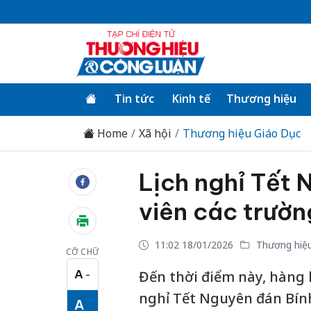
Tin tức
Kinh tế
Thương hiệu
Home
Xã hội
Thương hiệu Giáo Dục
Lịch nghỉ Tết 
viên các trườn
11:02 18/01/2026
Thương hiệu
CỠ CHỮ
A
Đến thời điểm này, hàng l
−
Cỡ chữ nhỏ
nghỉ Tết Nguyên đán Bính
A