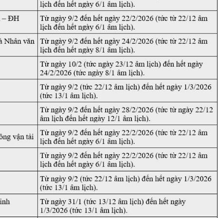
sản phẩ
bảo vệ 
kinh do
Công an
tìm bị h
án sản 
bán yến
Thanh H
hại tron
bán bìn
Moyuum