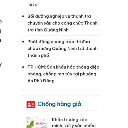
liệt sĩ
Bồi dưỡng nghiệp vụ thanh tra
c
chuyên sâu cho công chức Thanh
g
tra tỉnh Quảng Ninh
h
Phát động phong trào thi đua
chào mừng Quảng Ninh trở thành
thành phố
ư
TP.HCM: Sân khấu hóa thông điệp
phòng, chống ma túy tại phường
An Phú Đông
Chống hàng giả
 Tiêu hủy
Khẩn trương xác
Cà
ai hàng ngàn
minh, xử lý sản phẩm
cô