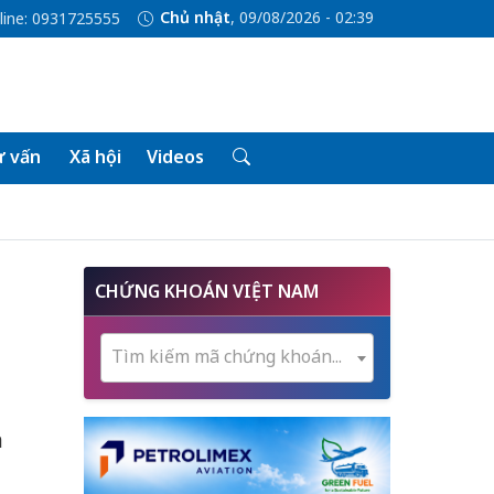
Chủ nhật
, 09/08/2026 - 02:39
line: 0931725555
 vấn
Xã hội
Videos
CHỨNG KHOÁN VIỆT NAM
Tìm kiếm mã chứng khoán...
h