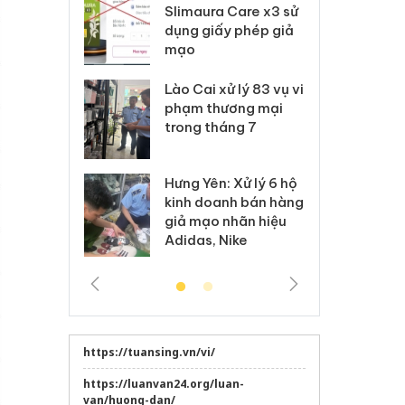
m nhập lậu,
Slimaura Care x3 sử
sả
môi trường
dụng giấy phép giả
bả
anh
mạo
ki
 Thanh Hóa
Lào Cai xử lý 83 vụ vi
Cô
ại trong vụ
phạm thương mại
tìm
xuất, buôn
trong tháng 7
án
 sào giả
bá
Hưng Yên: Xử lý 6 hộ
óa: Tìm bị
Th
kinh doanh bán hàng
g vụ án buôn
hạ
giả mạo nhãn hiệu
h sữa
bá
Adidas, Nike
 giả
Mo
https://tuansing.vn/vi/
https://luanvan24.org/luan-
van/huong-dan/