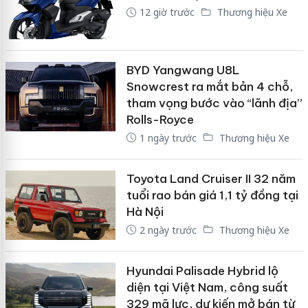
12 giờ trước
Thương hiệu Xe
BYD Yangwang U8L
Snowcrest ra mắt bản 4 chỗ,
tham vọng bước vào “lãnh địa”
Rolls-Royce
1 ngày trước
Thương hiệu Xe
Toyota Land Cruiser II 32 năm
tuổi rao bán giá 1,1 tỷ đồng tại
Hà Nội
2 ngày trước
Thương hiệu Xe
Hyundai Palisade Hybrid lộ
diện tại Việt Nam, công suất
329 mã lực, dự kiến mở bán từ