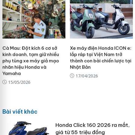
Cà Mau: Đột kích 6 cơ sở
Xe máy điện Honda ICON e:
kinh doanh, tạm giữ nhiều
lắp ráp tại Việt Nam trở
phụ tùng xe máy giả mạo
thành con bài chiến lược tại
nhãn hiệu Honda và
Nhật Bản
Yamaha
17/04/2026
15/05/2026
Bài viết khác
Honda Click 160 2026 ra mắt,
giá từ 55 triệu đồng