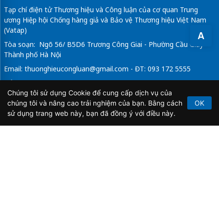
Tạp chí điện tử Thương hiệu và Công luận của cơ quan Trung
ương Hiệp hội Chống hàng giả và Bảo vệ Thương hiệu Việt Nam
(Vatap)
A
Tòa soạn: Ngõ 56/ B5D6 Trương Công Giai - Phường Cầu Giấy -
Thành phố Hà Nội
Email:
thuonghieucongluan@gmail.com
- ĐT: 093 172 5555
Tổng Biên Tập: Vũ Đức Thuận
Chúng tôi sử dụng Cookie để cung cấp dịch vụ của
Giấy phép hoạt động báo chí điện tử số 64/GP-BTTTT do Bộ
chúng tôi và nâng cao trải nghiệm của bạn. Bằng cách
OK
Thông tin và Truyền thông cấp ngày 21/2/2020.
sử dụng trang web này, bạn đã đồng ý với điều này.
Copyright © 2026
TẠP CHÍ THƯƠNG HIỆU & CÔNG
LUẬN
. All Rights Reserved.
Bản quyền thuộc Tạp chí Thương hiệu và Công luận. Cấm
sao chép dưới mọi hình thức nếu không có sự chấp thuận
bằng văn bản.