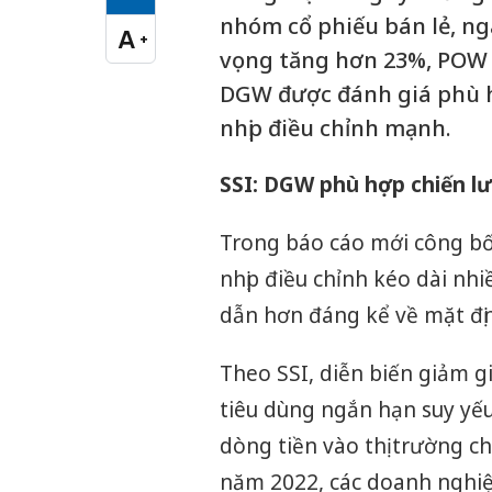
Cỡ chữ vừa
nhóm cổ phiếu bán lẻ, ng
A
+
Cỡ chữ lớn
vọng tăng hơn 23%, POW t
DGW được đánh giá phù h
nhịp điều chỉnh mạnh.
SSI: DGW phù hợp chiến lư
Trong báo cáo mới công bố
nhịp điều chỉnh kéo dài nh
dẫn hơn đáng kể về mặt định
Theo SSI, diễn biến giảm g
tiêu dùng ngắn hạn suy yếu
dòng tiền vào thị trường c
năm 2022, các doanh nghiệp