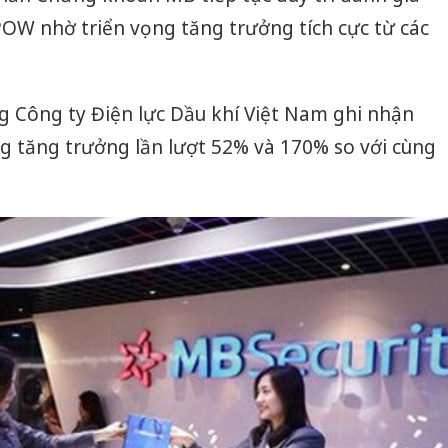
bảo vệ 
POW nhờ triển vọng tăng trưởng tích cực từ các
kinh do
Công an
tìm bị h
g Công ty Điện lực Dầu khí Việt Nam ghi nhận
án sản 
bán yến
g tăng trưởng lần lượt 52% và 170% so với cùng
Thanh H
hại tron
bán bìn
Moyuum