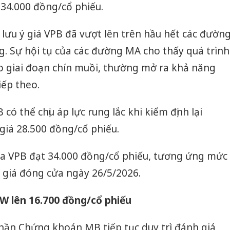
 34.000 đồng/cổ phiếu.
lưu ý giá VPB đã vượt lên trên hầu hết các đườn
. Sự hội tụ của các đường MA cho thấy quá trình
ào giai đoạn chín muồi, thường mở ra khả năng
iếp theo.
có thể chịu áp lực rung lắc khi kiểm định lại
iá 28.500 đồng/cổ phiếu.
ủa VPB đạt 34.000 đồng/cổ phiếu, tương ứng mức
 giá đóng cửa ngày 26/5/2026.
W lên 16.700 đồng/cổ phiếu
Cà Mau:
công kh
sản phẩ
hần Chứng khoán MB tiếp tục duy trì đánh giá