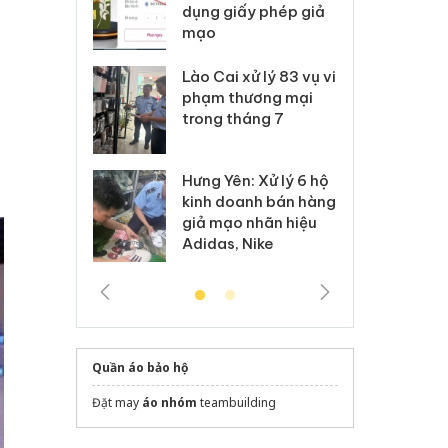
môi trường
dụng giấy phép giả
bả
anh
mạo
ki
 Thanh Hóa
Lào Cai xử lý 83 vụ vi
Cô
ại trong vụ
phạm thương mại
tìm
xuất, buôn
trong tháng 7
án
 sào giả
bá
Hưng Yên: Xử lý 6 hộ
óa: Tìm bị
Th
kinh doanh bán hàng
g vụ án buôn
hạ
giả mạo nhãn hiệu
h sữa
bá
Adidas, Nike
 giả
Mo
Quần áo bảo hộ
Đặt may
áo nhóm
teambuilding