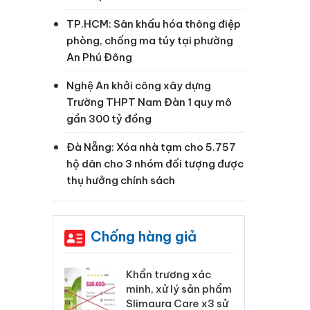
TP.HCM: Sân khấu hóa thông điệp
phòng, chống ma túy tại phường
g
An Phú Đông
Nghệ An khởi công xây dựng
Trường THPT Nam Đàn 1 quy mô
gần 300 tỷ đồng
Đà Nẵng: Xóa nhà tạm cho 5.757
hộ dân cho 3 nhóm đối tượng được
thụ hưởng chính sách
Chống hàng giả
 Tiêu hủy
Khẩn trương xác
Cà
ai hàng ngàn
minh, xử lý sản phẩm
cô
m nhập lậu,
Slimaura Care x3 sử
sả