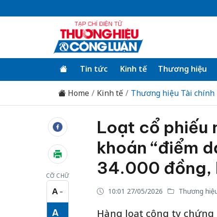
Tin tức
Kinh tế
Thương hiệu
Home
Kinh tế
Thương hiệu Tài chính
Loạt cổ phiếu
khoán “điểm d
34.000 đồng, 
CỠ CHỮ
A
10:01 27/05/2026
Thương hiệu
−
Cỡ chữ nhỏ
A
Hàng loạt công ty chứng 