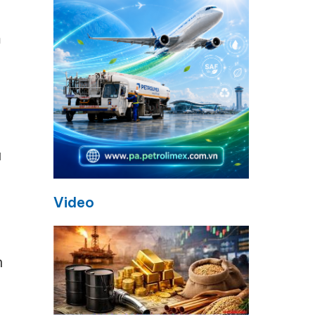
n
u
Video
n