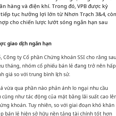
ân hàng và điện khí. Trong đó, VPB được kỳ
iếp tục hưởng lợi lớn từ Nhơn Trạch 3&4, cò
ợp cho chiến lược lướt sóng ngắn hạn sau
ợc giao dịch ngắn hạn
, Công ty Cổ phần Chứng khoán SSI cho rằng sa
iều tháng, nhóm cổ phiếu bán lẻ đang trở nên hấp
 giá so với trung bình lịch sử.
iá vừa qua phần nào phản ánh lo ngại nhu cầu
 cũng như tác động của mặt bằng lãi suất cao lê
hứng khoán. Tuy nhiên, so với giai đoạn khó khăn
 bán lẻ hiện sở hữu nền tảng tài chính tốt hơn