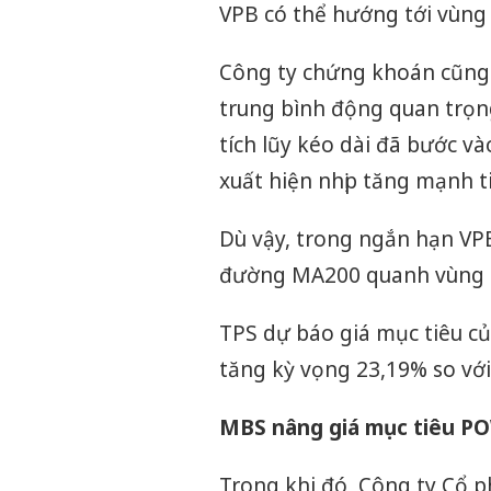
VPB có thể hướng tới vùng
Công ty chứng khoán cũng 
trung bình động quan trọng
tích lũy kéo dài đã bước v
xuất hiện nhịp tăng mạnh t
Dù vậy, trong ngắn hạn VPB 
đường MA200 quanh vùng g
TPS dự báo giá mục tiêu c
tăng kỳ vọng 23,19% so với
MBS nâng giá mục tiêu PO
Trong khi đó, Công ty Cổ p