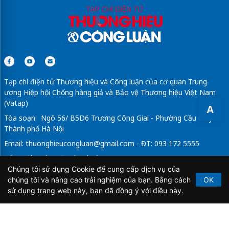
Tạp chí điện tử Thương hiệu và Công luận của cơ quan Trung
ương Hiệp hội Chống hàng giả và Bảo vệ Thương hiệu Việt Nam
(Vatap)
A
Tòa soạn: Ngõ 56/ B5D6 Trương Công Giai - Phường Cầu Giấy -
Thành phố Hà Nội
Email:
thuonghieucongluan@gmail.com
- ĐT: 093 172 5555
Tổng Biên Tập: Vũ Đức Thuận
Chúng tôi sử dụng Cookie để cung cấp dịch vụ của
Giấy phép hoạt động báo chí điện tử số 64/GP-BTTTT do Bộ
chúng tôi và nâng cao trải nghiệm của bạn. Bằng cách
OK
Thông tin và Truyền thông cấp ngày 21/2/2020.
sử dụng trang web này, bạn đã đồng ý với điều này.