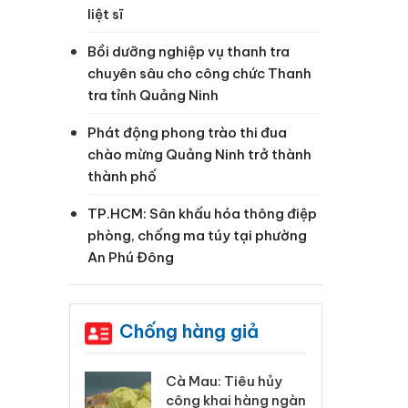
liệt sĩ
Bồi dưỡng nghiệp vụ thanh tra
chuyên sâu cho công chức Thanh
tra tỉnh Quảng Ninh
Phát động phong trào thi đua
chào mừng Quảng Ninh trở thành
thành phố
TP.HCM: Sân khấu hóa thông điệp
phòng, chống ma túy tại phường
An Phú Đông
Chống hàng giả
 Tiêu hủy
Khẩn trương xác
Cà
ai hàng ngàn
minh, xử lý sản phẩm
cô