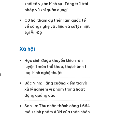
khởi tố vụ án hình sự “Tàng trữ trái
phép vũ khí quân dụng”
Cơ hội tham dự triển lãm quốc tế
về công nghệ vật liệu và xử lý nhiệt
tại Ấn Độ
Xã hội
Học sinh được khuyến khích rèn
luyện 1 môn thể thao, thực hành 1
loại hình nghệ thuật
m
Bắc Ninh: Tăng cường kiểm tra và
xử lý nghiêm vi phạm trong hoạt
động quảng cáo
Sơn La: Thu nhận thành công 1.664
mẫu sinh phẩm ADN của thân nhân