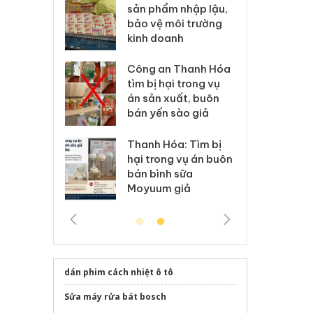
m nhập lậu,
Slimaura Care x3 sử
sả
môi trường
dụng giấy phép giả
bả
anh
mạo
ki
 Thanh Hóa
Lào Cai xử lý 83 vụ vi
Cô
ại trong vụ
phạm thương mại
tìm
xuất, buôn
trong tháng 7
án
 sào giả
bá
Hưng Yên: Xử lý 6 hộ
óa: Tìm bị
Th
kinh doanh bán hàng
g vụ án buôn
hạ
giả mạo nhãn hiệu
h sữa
bá
Adidas, Nike
 giả
Mo
dán phim cách nhiệt ô tô
Sửa máy rửa bát bosch