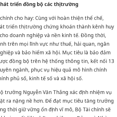
hát triển đồng bộ các thị trường
sản phẩ
bảo vệ 
kinh do
hính cho hay: Cùng với hoàn thiện thể chế,
hát triển thị trường chứng khoán thành kênh huy
Công an
tìm bị h
cho doanh nghiệp và nền kinh tế. Đồng thời,
án sản 
bán yến
h trên mọi lĩnh vực như thuế, hải quan, ngân
nghiệp và bảo hiểm xã hội. Mục tiêu là bảo đảm
Thanh H
hại tron
ợc đồng bộ trên hệ thống thông tin, kết nối 13
bán bìn
chuyên ngành, phục vụ hiệu quả mô hình chính
Moyuum
ính phủ số, kinh tế số và xã hội số.
Bộ trưởng Nguyễn Văn Thắng xác định nhiệm vụ
ặt ra nặng nề hơn. Để đạt mục tiêu tăng trưởng
ng thời giữ vững ổn định vĩ mô, Bộ Tài chính sẽ