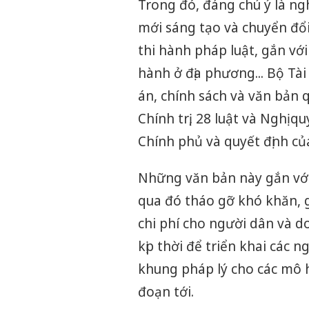
Trong đó, đáng chú ý là ngh
mới sáng tạo và chuyển đổi
thi hành pháp luật, gắn vớ
hành ở địa phương... Bộ Tà
án, chính sách và văn bản
Chính trị, 28 luật và Nghị q
Chính phủ và quyết định củ
Những văn bản này gắn với
qua đó tháo gỡ khó khăn, g
chi phí cho người dân và 
kịp thời để triển khai các 
khung pháp lý cho các mô hì
đoạn tới.