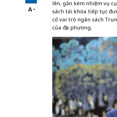
Cỡ chữ vừa
lên, gắn kèm nhiệm vụ cụ
A
+
sách tài khóa tiếp tục đ
Cỡ chữ lớn
cố vai trò ngân sách Tr
của địa phương.