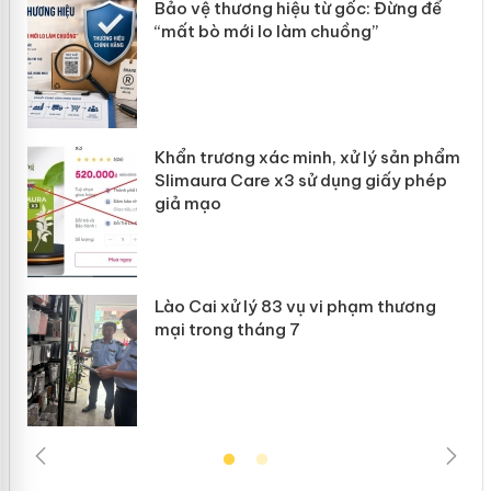
àng
Bảo vệ thương hiệu từ gốc: Đừng để
“mất bò mới lo làm chuồng”
ản
Khẩn trương xác minh, xử lý sản phẩm
 án
Slimaura Care x3 sử dụng giấy phép
giả mạo
Lào Cai xử lý 83 vụ vi phạm thương
mại trong tháng 7