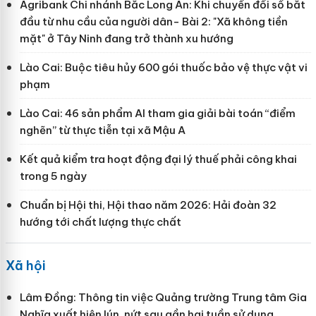
Agribank Chi nhánh Bắc Long An: Khi chuyển đổi số bắt
đầu từ nhu cầu của người dân- Bài 2: "Xã không tiền
mặt" ở Tây Ninh đang trở thành xu hướng
Lào Cai: Buộc tiêu hủy 600 gói thuốc bảo vệ thực vật vi
phạm
Lào Cai: 46 sản phẩm AI tham gia giải bài toán “điểm
nghẽn” từ thực tiễn tại xã Mậu A
Kết quả kiểm tra hoạt động đại lý thuế phải công khai
trong 5 ngày
Chuẩn bị Hội thi, Hội thao năm 2026: Hải đoàn 32
hướng tới chất lượng thực chất
Xã hội
Lâm Đồng: Thông tin việc Quảng trường Trung tâm Gia
Nghĩa xuất hiện lún, nứt sau gần hai tuần sử dụng