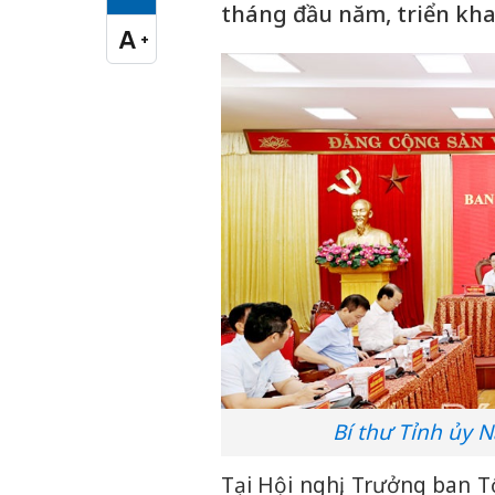
Cỡ chữ vừa
tháng đầu năm, triển kha
A
+
Cỡ chữ lớn
Bí thư Tỉnh ủy 
Tại Hội nghị, Trưởng ban 