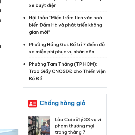
g
xe buýt điện
h
Hội thảo “Miền trầm tích văn hoá
á
biển Đầm Hà và phát triển không
gian mới”
Phường Hồng Gai: Bố trí 7 điểm đỗ
h
xe miễn phí phục vụ nhân dân
Phường Tam Thắng (TP HCM):
Trao Giấy CNQSDĐ cho Thiền viện
Bồ Đề
Chống hàng giả
 Thanh Hóa
Lào Cai xử lý 83 vụ vi
Cô
ại trong vụ
phạm thương mại
tìm
xuất, buôn
trong tháng 7
án