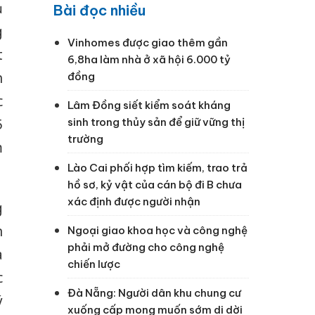
ụ
Bài đọc nhiều
g
Vinhomes được giao thêm gần
t
6,8ha làm nhà ở xã hội 6.000 tỷ
h
đồng
c
Lâm Đồng siết kiểm soát kháng
sinh trong thủy sản để giữ vững thị
5
trường
m
Lào Cai phối hợp tìm kiếm, trao trả
hồ sơ, kỷ vật của cán bộ đi B chưa
xác định được người nhận
g
n
Ngoại giao khoa học và công nghệ
phải mở đường cho công nghệ
a
chiến lược
c
Đà Nẵng: Người dân khu chung cư
ý
xuống cấp mong muốn sớm di dời