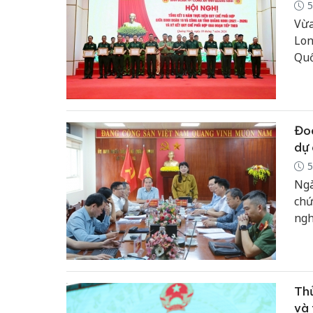
5
Vừa
Lon
Quố
408
hợp
quâ
Đoà
dự 
5
Ngà
chứ
ngh
khó
Thủ
và 