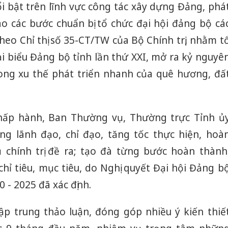
i bật trên lĩnh vực công tác xây dựng Đảng, phá
vào các bước chuẩn bị tổ chức đại hội đảng bộ cá
heo Chỉ thị số 35-CT/TW của Bộ Chính trị, nhằm t
i biểu Đảng bộ tỉnh lần thứ XXI, mở ra kỷ nguyê
rong xu thế phát triển nhanh của quê hương, đấ
hấp hành, Ban Thường vụ, Thường trực Tỉnh ủ
ng lãnh đạo, chỉ đạo, tăng tốc thực hiện, hoà
 chính trị đề ra; tạo đà từng bước hoàn thành
hỉ tiêu, mục tiêu, do Nghị quyết Đại hội Đảng b
 - 2025 đã xác định.
 tập trung thảo luận, đóng góp nhiều ý kiến thiế