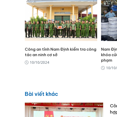
Công an tỉnh Nam Định kiểm tra công
Nam Địn
tác an ninh cơ sở
khóa cử
phạm
10/10/2024
10/10
Bài viết khác
Côn
hợ