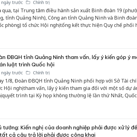
 ngày trước
Chính trị
 qua, tại Trung tâm điều hành sản xuất Binh đoàn 19 (phư
g, tỉnh Quảng Ninh), Công an tỉnh Quảng Ninh và Binh đoàn
c phòng) tổ chức Hội nghị tổng kết thực hiện Quy chế phối 
1/QCPH-CA&TCTĐB ngày 7/7/2021; đồng thời ký kết Quy ch
 mới về công tác bảo đảm an ninh, trật tự và thực hiện nhi
n sự, quốc phòng.
n ĐBQH tỉnh Quảng Ninh tham vấn, lấy ý kiến góp ý m
án luật trình Quốc hội
 ngày trước
Chính trị
y 1/8, Đoàn ĐBQH tỉnh Quảng Ninh phối hợp với Sở Tài chí
c Hội nghị tham vấn, lấy ý kiến tham gia đối với một số dự án
ị quyết trình tại Kỳ họp không thường lệ lần thứ Nhất, Quốc
a XVI.
 tướng: Kiến nghị của doanh nghiệp phải được xử lý đ
tất cả câu trả lời phải được công khai