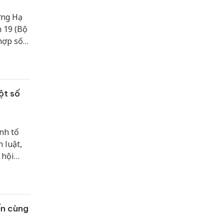
ờng Hạ
 19 (Bộ
hợp số
ế phối
ệm vụ
ột số
nh tổ
 luật,
 hội
ến cùng