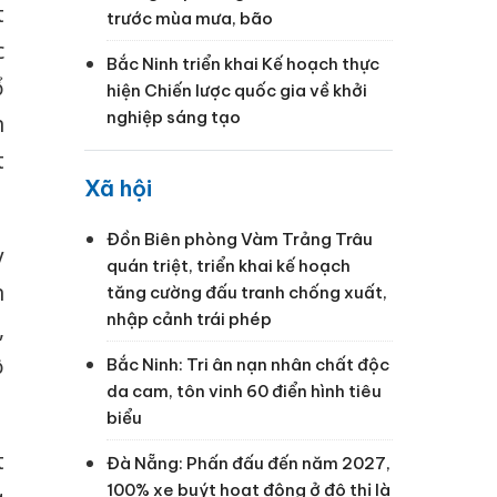
t
trước mùa mưa, bão
c
Bắc Ninh triển khai Kế hoạch thực
ổ
hiện Chiến lược quốc gia về khởi
nghiệp sáng tạo
n
t
Xã hội
Đồn Biên phòng Vàm Trảng Trâu
y
quán triệt, triển khai kế hoạch
n
tăng cường đấu tranh chống xuất,
nhập cảnh trái phép
,
ộ
Bắc Ninh: Tri ân nạn nhân chất độc
da cam, tôn vinh 60 điển hình tiêu
biểu
t
Đà Nẵng: Phấn đấu đến năm 2027,
100% xe buýt hoạt động ở đô thị là