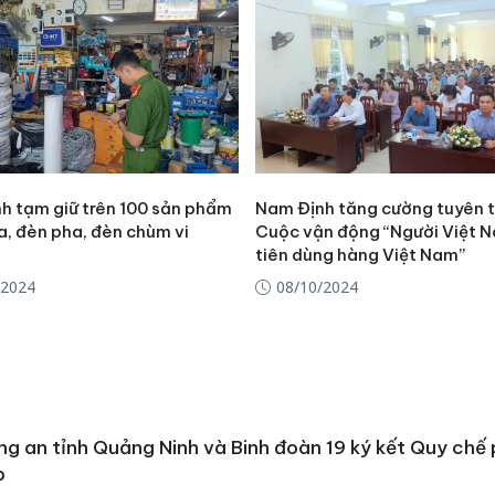
bán yến
Thanh H
hại tron
bán bìn
Moyuum
An Gian
chủ mưu
h tạm giữ trên 100 sản phẩm
Nam Định tăng cường tuyên 
bán hàng
a, đèn pha, đèn chùm vi
Cuộc vận động “Người Việt 
Quốc ra
tiên dùng hàng Việt Nam”
/2024
08/10/2024
g an tỉnh Quảng Ninh và Binh đoàn 19 ký kết Quy chế 
p