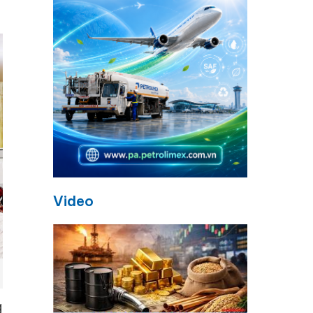
Video
g