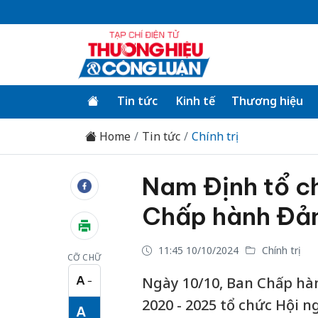
Tin tức
Kinh tế
Thương hiệu
Home
Tin tức
Chính trị
Nam Định tổ ch
Chấp hành Đản
11:45 10/10/2024
Chính trị
CỠ CHỮ
A
Ngày 10/10, Ban Chấp hà
−
Cỡ chữ nhỏ
2020 - 2025 tổ chức Hội ng
A