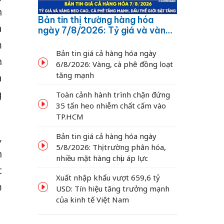
h
Bản tin thị trường hàng hóa
a
ngày 7/8/2026: Tỷ giá và vàng
neo cao, cà phê tăng mạnh,
m
dầu thế giới bật tăng
Bản tin giá cả hàng hóa ngày
h
6/8/2026: Vàng, cà phê đồng loạt
tăng mạnh
a
g
Toàn cảnh hành trình chặn đứng
35 tấn heo nhiễm chất cấm vào
TP.HCM
Bản tin giá cả hàng hóa ngày
,
5/8/2026: Thị trường phân hóa,
n
nhiều mặt hàng chịu áp lực
t
Xuất nhập khẩu vượt 659,6 tỷ
m
USD: Tín hiệu tăng trưởng mạnh
của kinh tế Việt Nam