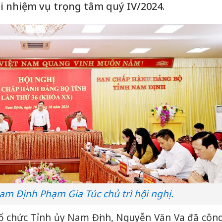
i nhiệm vụ trọng tâm quý IV/2024.
Nam Định Phạm Gia Túc chủ trì hội nghị.
Tổ chức Tỉnh ủy Nam Định, Nguyễn Văn Va đã côn