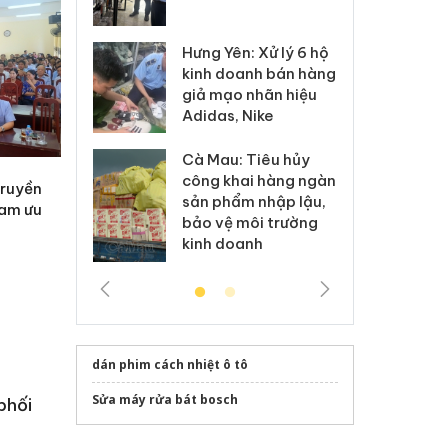
 sào giả
bá
Hưng Yên: Xử lý 6 hộ
óa: Tìm bị
Th
kinh doanh bán hàng
g vụ án buôn
hạ
giả mạo nhãn hiệu
h sữa
bá
Adidas, Nike
 giả
Mo
Cà Mau: Tiêu hủy
g: Đối tượng
An
công khai hàng ngàn
 đường dây
ch
truyền
sản phẩm nhập lậu,
 giả tại Phú
bá
Nam ưu
bảo vệ môi trường
 đầu thú
Qu
kinh doanh
dán phim cách nhiệt ô tô
Sửa máy rửa bát bosch
phối