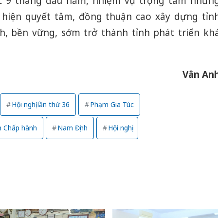
ác 9 tháng đầu năm, nhiệm vụ trọng tâm nhữn
 hiện quyết tâm, đồng thuận cao xây dựng tỉn
h, bền vững, sớm trở thành tỉnh phát triển kh
Vân An
Hội nghị lần thứ 36
Phạm Gia Túc
 Chấp hành
Nam Định
Hội nghị
Công an
tìm bị h
án sản 