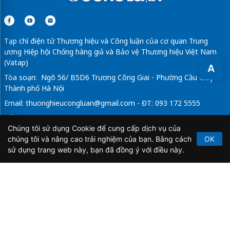
Tạp chí điện tử Thương hiệu và Công luận của cơ quan Trung
ương Hiệp hội Chống hàng giả và Bảo vệ Thương hiệu Việt Nam
(Vatap)
A
Tòa soạn: Ngõ 56/ B5D6 Trương Công Giai - Phường Cầu Giấy -
Thành phố Hà Nội
Email:
thuonghieucongluan@gmail.com
- ĐT: 093 172 5555
Tổng Biên Tập: Vũ Đức Thuận
Chúng tôi sử dụng Cookie để cung cấp dịch vụ của
Giấy phép hoạt động báo chí điện tử số 64/GP-BTTTT do Bộ
chúng tôi và nâng cao trải nghiệm của bạn. Bằng cách
OK
Thông tin và Truyền thông cấp ngày 21/2/2020.
sử dụng trang web này, bạn đã đồng ý với điều này.
Copyright © 2026
TẠP CHÍ THƯƠNG HIỆU & CÔNG
LUẬN
. All Rights Reserved.
Bản quyền thuộc Tạp chí Thương hiệu và Công luận. Cấm