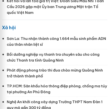
Kết nối và lan tỏa giá trị Việt: Đoàn Siêu Mẫu Nhí Toàn
Cầu 2026 gặp mặt Ủy ban Trung ương Mặt trận Tổ
quốc Việt Nam
Xã hội
Sơn La: Thu nhận thành công 1.664 mẫu sinh phẩm ADN
của thân nhân liệt sĩ
Bồi dưỡng nghiệp vụ thanh tra chuyên sâu cho công
chức Thanh tra tỉnh Quảng Ninh
Phát động phong trào thi đua chào mừng Quảng Ninh
trở thành thành phố
TP.HCM: Sân khấu hóa thông điệp phòng, chống ma túy
tại phường An Phú Đông
Nghệ An khởi công xây dựng Trường THPT Nam Đàn 1
quy mô gần 300 tỷ đồng