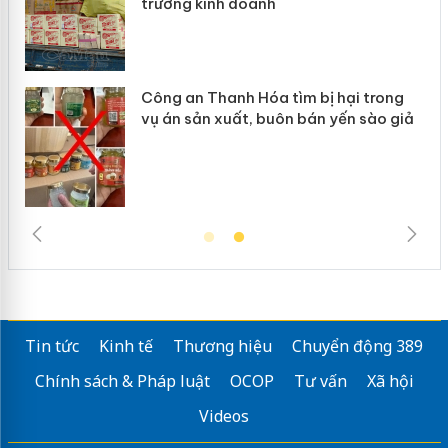
inh doanh
giả mạo
Thanh Hóa tìm bị hại trong
Lào Cai xử lý 
n xuất, buôn bán yến sào giả
mại trong thán
Tin tức
Kinh tế
Thương hiệu
Chuyển động 389
Chính sách & Pháp luật
OCOP
Tư vấn
Xã hội
Videos