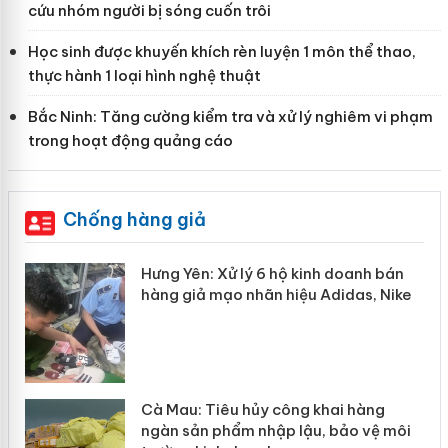
cứu nhóm người bị sóng cuốn trôi
Học sinh được khuyến khích rèn luyện 1 môn thể thao,
thực hành 1 loại hình nghệ thuật
Bắc Ninh: Tăng cường kiểm tra và xử lý nghiêm vi phạm
trong hoạt động quảng cáo
Chống hàng giả
: Xử lý 6 hộ kinh doanh bán
Bảo vệ thương 
 mạo nhãn hiệu Adidas, Nike
“mất bò mới lo
Tiêu hủy công khai hàng
Khẩn trương xá
 phẩm nhập lậu, bảo vệ môi
Slimaura Care 