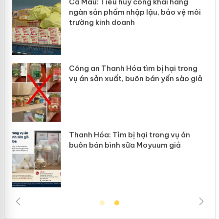
Cà Mau: Tiêu hủy công khai hàng
Khẩ
ngàn sản phẩm nhập lậu, bảo vệ môi
Sli
trường kinh doanh
giả
Công an Thanh Hóa tìm bị hại trong
Lào
vụ án sản xuất, buôn bán yến sào giả
mại
Thanh Hóa: Tìm bị hại trong vụ án
Hưn
buôn bán bình sữa Moyuum giả
hàn