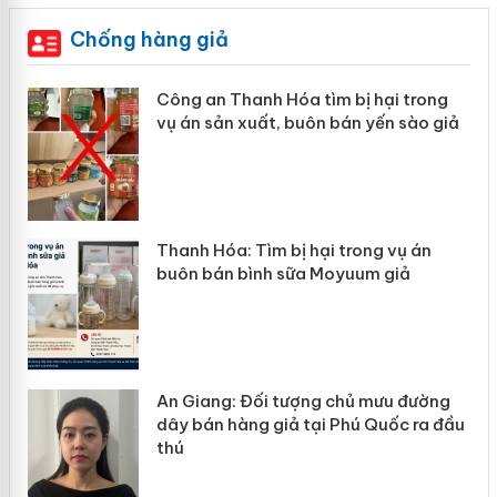
Chống hàng giả
ng
Lào Cai xử lý 83 vụ vi phạm thương
 giả
mại trong tháng 7
Hưng Yên: Xử lý 6 hộ kinh doanh bán
hàng giả mạo nhãn hiệu Adidas, Nike
ờng
Cà Mau: Tiêu hủy công khai hàng
 đầu
ngàn sản phẩm nhập lậu, bảo vệ môi
trường kinh doanh