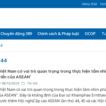
Hàng thật
Hot
Chuyển động 389
Chính sách & Pháp luật
OCOP
Tư
44
 44
Việt Nam có vai trò quan trọng trong thực hiện tầm nh
riển của ASEAN"
08/10/2024
Tin tức
Việt Nam có vai trò quan trọng trong thực hiện tầm nhìn phá
ủa ASEAN". Đây là khẳng định của Đại sứ Khamphao Erntha
rước thềm Hội nghị Cấp cao ASEAN lần thứ 44, 45 và các Hội 