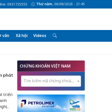
Thứ năm
, 06/08/2026 - 21:45
line: 0931725555
 vấn
Xã hội
Videos
CHỨNG KHOÁN VIỆT NAM
ìn phát
Tìm kiếm mã chứng khoán...
t triển
vanh
nghị