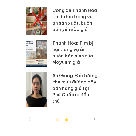
xử lý 83 vụ
Công an Thanh Hóa
Lào C
 thương mại
tìm bị hại trong vụ
vi p
áng 7
án sản xuất, buôn
trong
bán yến sào giả
: Xử lý 6 hộ
Hưng 
Thanh Hóa: Tìm bị
anh bán
kinh
hại trong vụ án
ả mạo nhãn
hàng
buôn bán bình sữa
das, Nike
hiệu 
Moyuum giả
 Tiêu hủy
Cà M
An Giang: Đối tượng
ai hàng
công
chủ mưu đường dây
n phẩm
ngàn
bán hàng giả tại
, bảo vệ
nhập 
Phú Quốc ra đầu
ng kinh
môi t
thú
doan