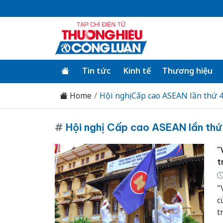
Tin tức
Kinh tế
Thương hiệu
Home
Hội nghị Cấp cao ASEAN lần thứ 
#
Hội nghị Cấp cao ASEAN lần thứ
"
t
"
c
t