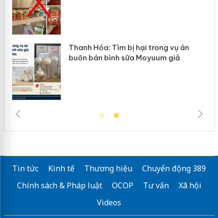
h Hóa: Tìm bị hại trong vụ án
Hưng Yên: X
 bán bình sữa Moyuum giả
hàng giả mạ
Tin tức
Kinh tế
Thương hiệu
Chuyển động 389
Chính sách & Pháp luật
OCOP
Tư vấn
Xã hội
Videos