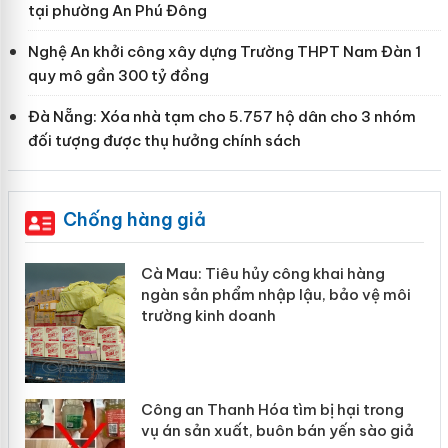
tại phường An Phú Đông
Nghệ An khởi công xây dựng Trường THPT Nam Đàn 1
quy mô gần 300 tỷ đồng
Đà Nẵng: Xóa nhà tạm cho 5.757 hộ dân cho 3 nhóm
đối tượng được thụ hưởng chính sách
Chống hàng giả
au: Tiêu hủy công khai hàng
Khẩn trương
 sản phẩm nhập lậu, bảo vệ môi
Slimaura C
ng kinh doanh
giả mạo
 an Thanh Hóa tìm bị hại trong
Lào Cai xử 
n sản xuất, buôn bán yến sào giả
mại trong 