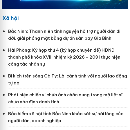
Xã hội
Bắc Ninh: Thanh niên tình nguyện hỗ trợ người dân di
dời, giải phóng mặt bằng dự án sân bay Gia Bình
Hải Phòng: Kỳ họp thứ 4 (kỳ họp chuyên đề) HĐND
thành phố khóa XVII, nhiệm kỳ 2026 - 2031 thực hiện
công tác nhân sự
Bi kịch trên sông Cà Ty: Lời cảnh tỉnh với người lao động
tự do
Phát hiện chiếc ví chứa ảnh chân dung trong mộ liệt sĩ
chưa xác định danh tính
Bảo hiểm xã hội tỉnh Bắc Ninh khảo sát sự hài lòng của
người dân, doanh nghiệp