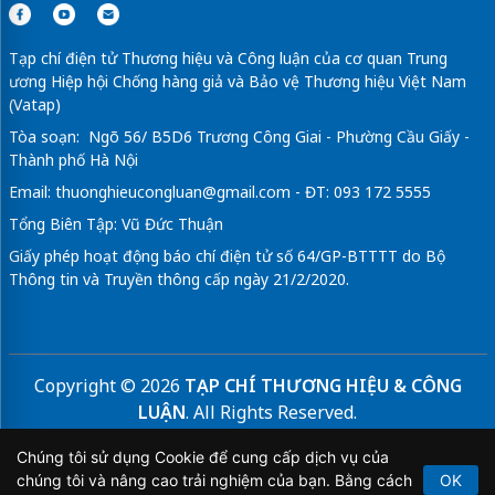
Tạp chí điện tử Thương hiệu và Công luận của cơ quan Trung
ương Hiệp hội Chống hàng giả và Bảo vệ Thương hiệu Việt Nam
(Vatap)
Tòa soạn: Ngõ 56/ B5D6 Trương Công Giai - Phường Cầu Giấy -
Thành phố Hà Nội
Email:
thuonghieucongluan@gmail.com
- ĐT: 093 172 5555
Tổng Biên Tập: Vũ Đức Thuận
Giấy phép hoạt động báo chí điện tử số 64/GP-BTTTT do Bộ
Thông tin và Truyền thông cấp ngày 21/2/2020.
Copyright © 2026
TẠP CHÍ THƯƠNG HIỆU & CÔNG
LUẬN
. All Rights Reserved.
Bản quyền thuộc Tạp chí Thương hiệu và Công luận. Cấm
Chúng tôi sử dụng Cookie để cung cấp dịch vụ của
sao chép dưới mọi hình thức nếu không có sự chấp thuận
chúng tôi và nâng cao trải nghiệm của bạn. Bằng cách
OK