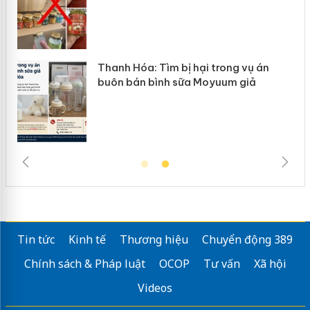
n
Thanh Hóa: Tìm bị hại trong vụ án
ke
buôn bán bình sữa Moyuum giả
Tin tức
Kinh tế
Thương hiệu
Chuyển động 389
Chính sách & Pháp luật
OCOP
Tư vấn
Xã hội
Videos