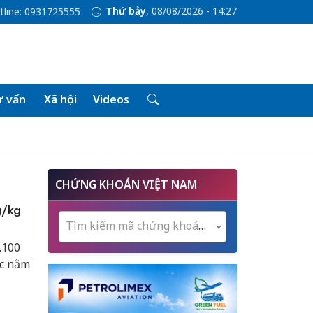
Thứ bảy
, 08/08/2026 - 14:27
tline: 0931725555
 vấn
Xã hội
Videos
CHỨNG KHOÁN VIỆT NAM
g/kg
Tìm kiếm mã chứng khoán...
.100
ớc nằm