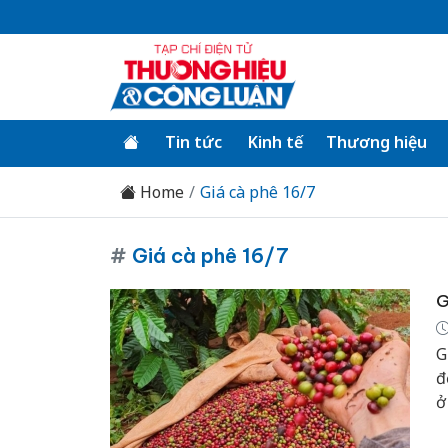
Tin tức
Kinh tế
Thương hiệu
Home
Giá cà phê 16/7
#
Giá cà phê 16/7
G
G
đ
ở