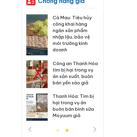
Chống hàng giả
g xác
Cà Mau: Tiêu hủy
Khẩn tr
sản
công khai hàng
minh, xử
aura
ngàn sản phẩm
phẩm Sl
 dụng
nhập lậu, bảo vệ
Care x3
giả mạo
môi trường kinh
giấy ph
doanh
lý 83 vụ
Lào Cai 
ương mại
Công an Thanh Hóa
vi phạm
g 7
tìm bị hại trong vụ
trong t
án sản xuất, buôn
bán yến sào giả
ử lý 6 hộ
Hưng Yên
 bán
kinh do
Thanh Hóa: Tìm bị
ạo nhãn
hàng gi
hại trong vụ án
, Nike
hiệu Adi
buôn bán bình sữa
Moyuum giả