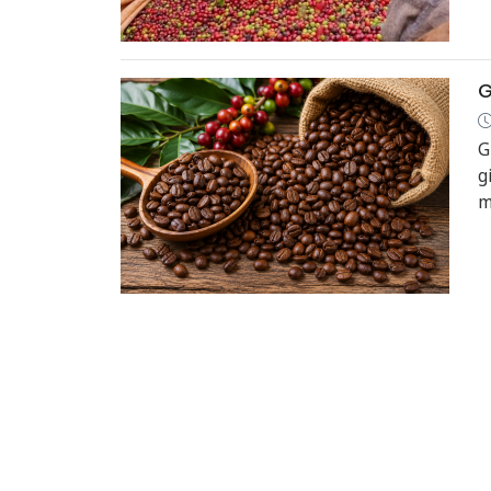
G
G
g
m