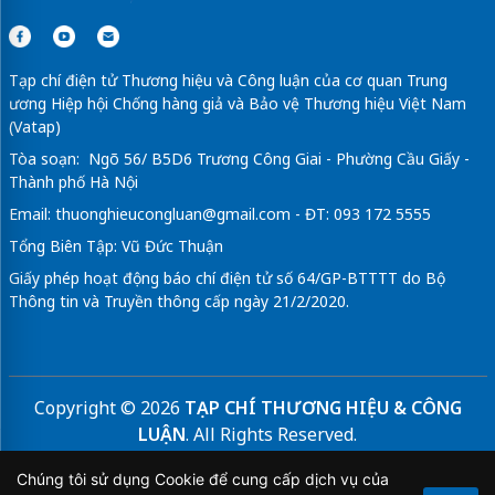
Tạp chí điện tử Thương hiệu và Công luận của cơ quan Trung
ương Hiệp hội Chống hàng giả và Bảo vệ Thương hiệu Việt Nam
(Vatap)
Tòa soạn: Ngõ 56/ B5D6 Trương Công Giai - Phường Cầu Giấy -
Thành phố Hà Nội
Email:
thuonghieucongluan@gmail.com
- ĐT: 093 172 5555
Tổng Biên Tập: Vũ Đức Thuận
Giấy phép hoạt động báo chí điện tử số 64/GP-BTTTT do Bộ
Thông tin và Truyền thông cấp ngày 21/2/2020.
Copyright © 2026
TẠP CHÍ THƯƠNG HIỆU & CÔNG
LUẬN
. All Rights Reserved.
Bản quyền thuộc Tạp chí Thương hiệu và Công luận. Cấm
Chúng tôi sử dụng Cookie để cung cấp dịch vụ của