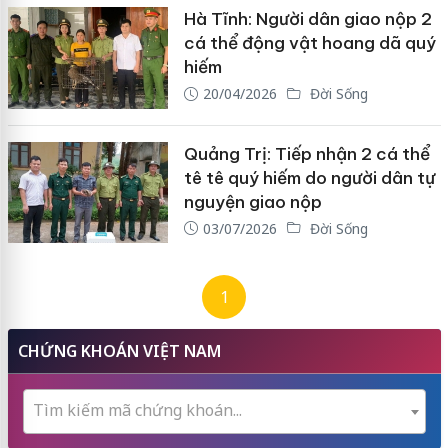
Hà Tĩnh: Người dân giao nộp 2
cá thể động vật hoang dã quý
hiếm
20/04/2026
Đời Sống
Quảng Trị: Tiếp nhận 2 cá thể
tê tê quý hiếm do người dân tự
nguyện giao nộp
03/07/2026
Đời Sống
1
CHỨNG KHOÁN VIỆT NAM
Tìm kiếm mã chứng khoán...