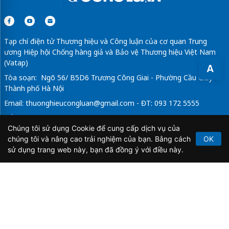
Tạp chí điện tử Thương hiệu và Công luận của cơ quan Trung
ương Hiệp hội Chống hàng giả và Bảo vệ Thương hiệu Việt Nam
(Vatap)
A
Tòa soạn: Ngõ 56/ B5D6 Trương Công Giai - Phường Cầu Giấy -
Thành phố Hà Nội
Email:
thuonghieucongluan@gmail.com
- ĐT: 093 172 5555
Tổng Biên Tập: Vũ Đức Thuận
Chúng tôi sử dụng Cookie để cung cấp dịch vụ của
Giấy phép hoạt động báo chí điện tử số 64/GP-BTTTT do Bộ
chúng tôi và nâng cao trải nghiệm của bạn. Bằng cách
OK
Thông tin và Truyền thông cấp ngày 21/2/2020.
sử dụng trang web này, bạn đã đồng ý với điều này.
Copyright © 2026
TẠP CHÍ THƯƠNG HIỆU & CÔNG
LUẬN
. All Rights Reserved.
Bản quyền thuộc Tạp chí Thương hiệu và Công luận. Cấm