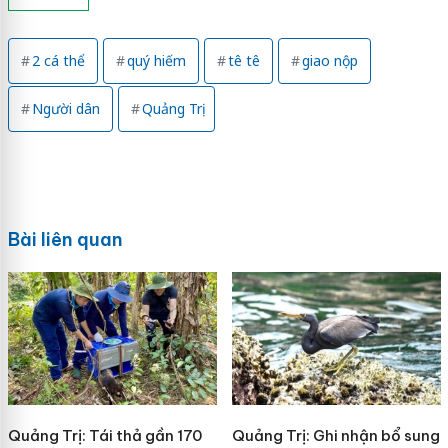
2 cá thể
quý hiếm
tê tê
giao nộp
Người dân
Quảng Trị
Bài liên quan
Quảng Trị: Tái thả gần 170
Quảng Trị: Ghi nhận bổ sung