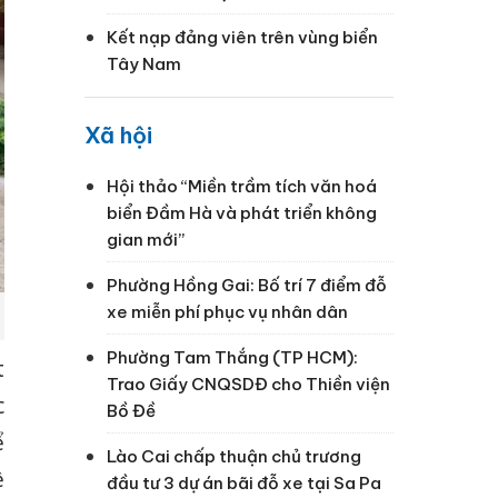
Kết nạp đảng viên trên vùng biển
Tây Nam
Xã hội
Hội thảo “Miền trầm tích văn hoá
biển Đầm Hà và phát triển không
gian mới”
Phường Hồng Gai: Bố trí 7 điểm đỗ
xe miễn phí phục vụ nhân dân
Phường Tam Thắng (TP HCM):
t
Trao Giấy CNQSDĐ cho Thiền viện
c
Bồ Đề
ể
Lào Cai chấp thuận chủ trương
ề
đầu tư 3 dự án bãi đỗ xe tại Sa Pa