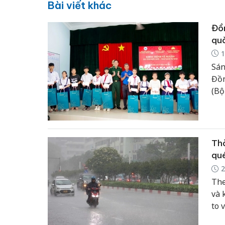
Bài viết khác
Đồn
quà
1
Sán
Đồn
(Bộ
Điề
Air
thắ
Thờ
qu
2
The
và 
to 
rào