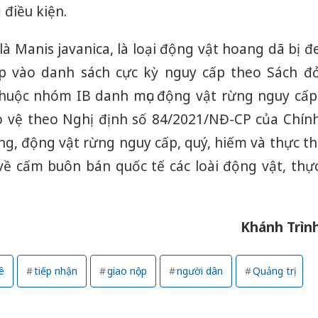
 điều kiện.
là Manis javanica, là loại động vật hoang dã bị đ
p vào danh sách cực kỳ nguy cấp theo Sách đ
thuộc nhóm IB danh mục động vật rừng nguy cấp
o vệ theo Nghị định số 84/2021/NĐ-CP của Chín
ng, động vật rừng nguy cấp, quý, hiếm và thực th
về cấm buôn bán quốc tế các loài động vật, thự
Khánh Trìn
Công an
tìm bị h
án sản 
ê
tiếp nhận
giao nộp
người dân
Quảng trị
bán yến
Thanh H