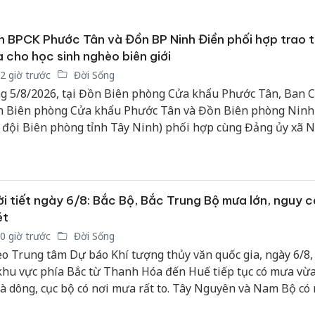
 BPCK Phước Tân và Đồn BP Ninh Điền phối hợp trao 
 cho học sinh nghèo biên giới
2 giờ trước
Đời Sống
g 5/8/2026, tại Đồn Biên phòng Cửa khẩu Phước Tân, Ban C
 Biên phòng Cửa khẩu Phước Tân và Đồn Biên phòng Ninh
 đội Biên phòng tỉnh Tây Ninh) phối hợp cùng Đảng ủy xã 
n và Đảng ủy, Ban giám đốc Trung tâm huấn luyện bay Việ
line tổ chức chương trình “Hành trình về nguồn, ấm tình biê
p sáng tự hào”.
i tiết ngày 6/8: Bắc Bộ, Bắc Trung Bộ mưa lớn, nguy c
ét
0 giờ trước
Đời Sống
o Trung tâm Dự báo Khí tượng thủy văn quốc gia, ngày 6/8,
khu vực phía Bắc từ Thanh Hóa đến Huế tiếp tục có mưa vừ
và dông, cục bộ có nơi mưa rất to. Tây Nguyên và Nam Bộ có
, dông rải rác, tập trung chủ yếu vào chiều tối; một số nơi có