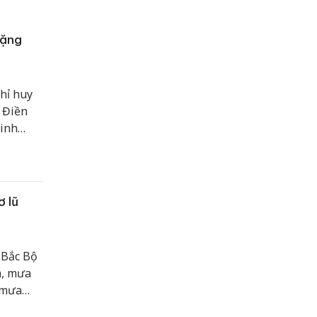
tặng
hỉ huy
 Điền
Ninh
t Nam
n giới,
ơ lũ
 Bắc Bộ
a, mưa
 mưa
 thể