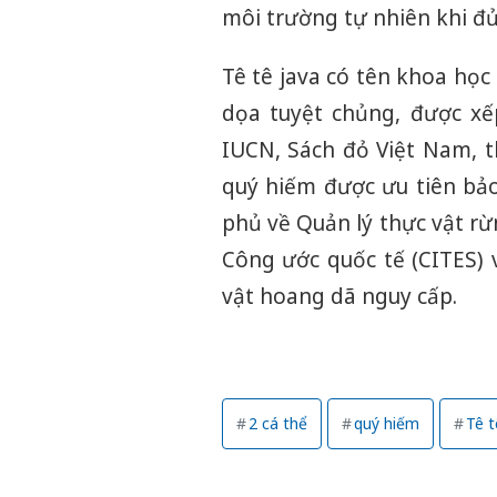
môi trường tự nhiên khi đủ
Tê tê java có tên khoa học 
dọa tuyệt chủng, được xế
IUCN, Sách đỏ Việt Nam, 
quý hiếm được ưu tiên bả
phủ về Quản lý thực vật rừ
Công ước quốc tế (CITES) 
vật hoang dã nguy cấp.
2 cá thể
quý hiếm
Tê t