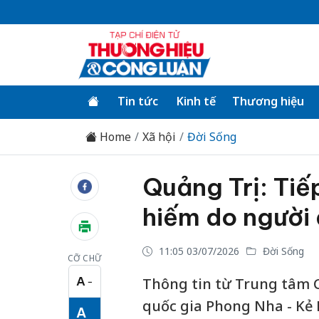
Tin tức
Kinh tế
Thương hiệu
Home
Xã hội
Đời Sống
Quảng Trị: Tiế
hiếm do người 
11:05 03/07/2026
Đời Sống
CỠ CHỮ
A
Thông tin từ Trung tâm C
−
Cỡ chữ nhỏ
quốc gia Phong Nha - Kẻ B
A