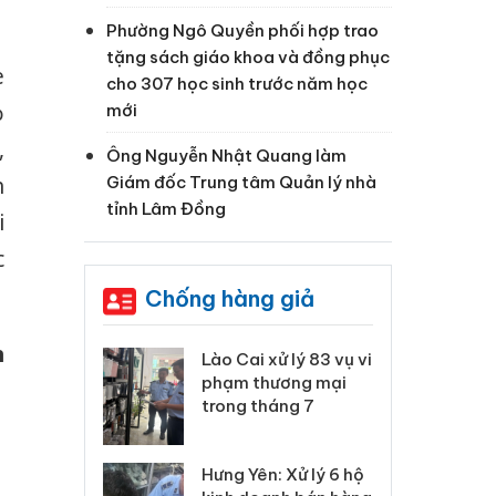
Phường Ngô Quyền phối hợp trao
tặng sách giáo khoa và đồng phục
e
cho 307 học sinh trước năm học
ỏ
mới
,
Ông Nguyễn Nhật Quang làm
Giám đốc Trung tâm Quản lý nhà
h
tỉnh Lâm Đồng
i
c
Chống hàng giả
h
 Thanh Hóa
Lào Cai xử lý 83 vụ vi
Cô
ại trong vụ
phạm thương mại
tìm
xuất, buôn
trong tháng 7
án
 sào giả
bá
Hưng Yên: Xử lý 6 hộ
óa: Tìm bị
Th