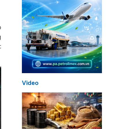
p
g
c
Video