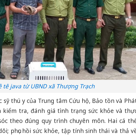
ê tê java từ UBND xã Thượng Trạch
c sỹ thú y của Trung tâm Cứu hộ, Bảo tồn và Phá
h kiểm tra, đánh giá tình trạng sức khỏe và thự
sóc theo đúng quy trình chuyên môn. Hai cá th
õi; phục hồi sức khỏe, tập tính sinh thái và thả v