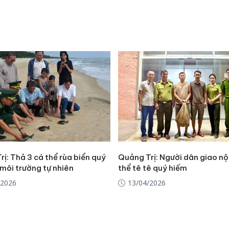
hại tron
bán bìn
Moyuum
An Gian
chủ mưu
bán hàng
Quốc ra
ị: Thả 3 cá thể rùa biển quý
Quảng Trị: Người dân giao nộ
môi trường tự nhiên
thể tê tê quý hiếm
/2026
13/04/2026