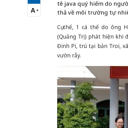
Cỡ chữ vừa
tê java quý hiếm do ngườ
A
+
thả về môi trường tự nhi
Cỡ chữ lớn
Cụ thể, 1 cá thể do ông 
(Quảng Trị) phát hiện khi 
Đinh Pi, trú tại bản Troi,
vườn rẫy.