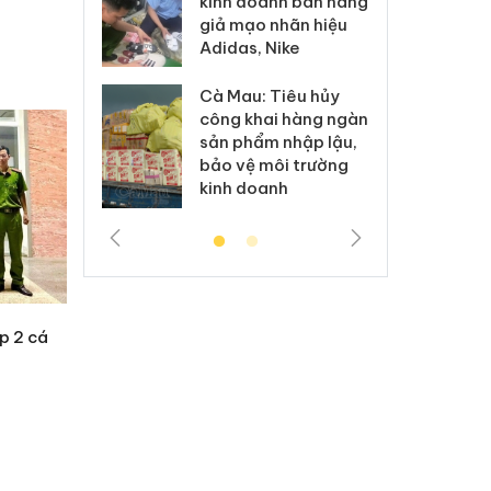
kinh doanh bán hàng
g vụ án buôn
hạ
giả mạo nhãn hiệu
h sữa
bá
Adidas, Nike
 giả
Mo
Cà Mau: Tiêu hủy
g: Đối tượng
An
công khai hàng ngàn
 đường dây
ch
sản phẩm nhập lậu,
 giả tại Phú
bá
bảo vệ môi trường
 đầu thú
Qu
kinh doanh
p 2 cá