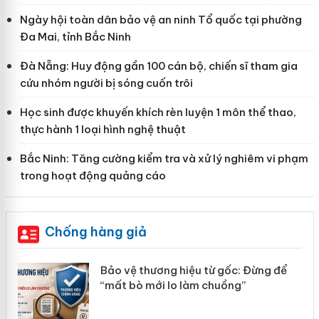
Ngày hội toàn dân bảo vệ an ninh Tổ quốc tại phường
Đa Mai, tỉnh Bắc Ninh
Đà Nẵng: Huy động gần 100 cán bộ, chiến sĩ tham gia
cứu nhóm người bị sóng cuốn trôi
Học sinh được khuyến khích rèn luyện 1 môn thể thao,
thực hành 1 loại hình nghệ thuật
Bắc Ninh: Tăng cường kiểm tra và xử lý nghiêm vi phạm
trong hoạt động quảng cáo
Chống hàng giả
àng
Bảo vệ thương hiệu từ gốc: Đừng để
“mất bò mới lo làm chuồng”
ản