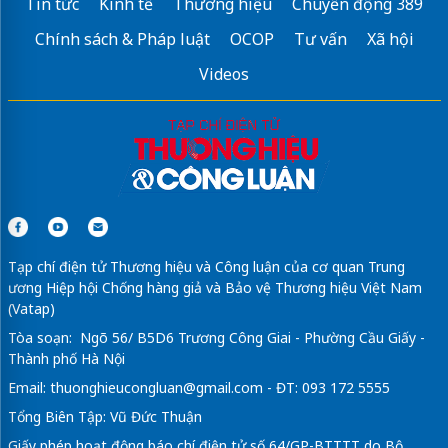
Tin tức
Kinh tế
Thương hiệu
Chuyển động 389
Chính sách & Pháp luật
OCOP
Tư vấn
Xã hội
Videos
Tạp chí điện tử Thương hiệu và Công luận của cơ quan Trung
ương Hiệp hội Chống hàng giả và Bảo vệ Thương hiệu Việt Nam
(Vatap)
Tòa soạn: Ngõ 56/ B5D6 Trương Công Giai - Phường Cầu Giấy -
Thành phố Hà Nội
Email:
thuonghieucongluan@gmail.com
- ĐT: 093 172 5555
Tổng Biên Tập: Vũ Đức Thuận
Giấy phép hoạt động báo chí điện tử số 64/GP-BTTTT do Bộ