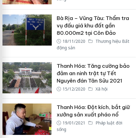
Bà Rịa – Vũng Tàu: Thẩm tra
vụ đấu giá khu đất gần
80.000m2 tại Côn Đảo
18/11/2020
Thương hiệu Bất
động sản
Thanh Hóa: Tăng cường bảo
đảm an ninh trật tự Tết
Nguyên đán Tân Sửu 2021
15/12/2020
Xã hội
Thanh Hóa: Đột kích, bắt giữ
xưởng sản xuất pháo nổ
19/01/2021
Pháp luật đời
sống