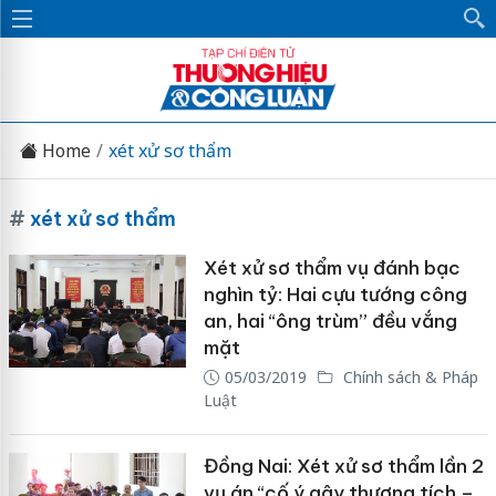
Home
xét xử sơ thẩm
#
xét xử sơ thẩm
Xét xử sơ thẩm vụ đánh bạc
nghìn tỷ: Hai cựu tướng công
an, hai “ông trùm” đều vắng
mặt
05/03/2019
Chính sách & Pháp
Luật
Đồng Nai: Xét xử sơ thẩm lần 2
vụ án “cố ý gây thương tích –