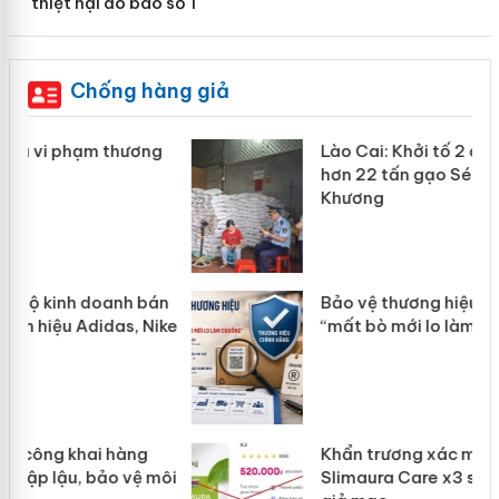
thiệt hại do bão số 1
Chống hàng giả
Lào Cai: Khởi tố 2 chủ cơ sở làm giả
hơn 22 tấn gạo Séng Cù Mường
Khương
n
Bảo vệ thương hiệu từ gốc: Đừng để
ke
“mất bò mới lo làm chuồng”
Khẩn trương xác minh, xử lý sản phẩm
ôi
Slimaura Care x3 sử dụng giấy phép