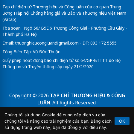
Tạp chí điện tử Thương hiệu và Công luận của cơ quan Trung
ương Hiệp hội Chống hàng giả và Bảo vệ Thương hiệu Việt Nam
(Vatap)
Tòa soạn: Ngõ 56/ B5D6 Trương Công Giai - Phường Cầu Giấy -
Thành phố Hà Nội
Email:
thuonghieucongluan@gmail.com
- ĐT: 093 172 5555
Tổng Biên Tập: Vũ Đức Thuận
Giấy phép hoạt động báo chí điện tử số 64/GP-BTTTT do Bộ
Thông tin và Truyền thông cấp ngày 21/2/2020.
Copyright © 2026
TẠP CHÍ THƯƠNG HIỆU & CÔNG
LUẬN
. All Rights Reserved.
Bản quyền thuộc Tạp chí Thương hiệu và Công luận. Cấm
Chúng tôi sử dụng Cookie để cung cấp dịch vụ của
sao chép dưới mọi hình thức nếu không có sự chấp thuận
chúng tôi và nâng cao trải nghiệm của bạn. Bằng cách
OK
bằng văn bản.
sử dụng trang web này, bạn đã đồng ý với điều này.