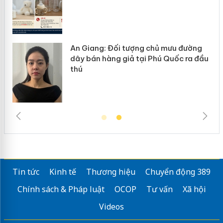
chủ mưu đường
Cà Mau: Tiêu hủy công khai 
Phú Quốc ra đầu
ngàn sản phẩm nhập lậu, bảo
trường kinh doanh
Tin tức
Kinh tế
Thương hiệu
Chuyển động 389
Chính sách & Pháp luật
OCOP
Tư vấn
Xã hội
Videos