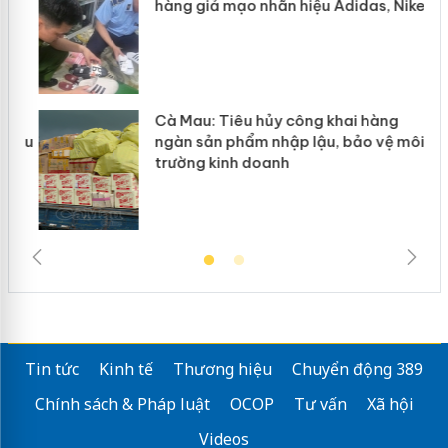
hàng giả mạo nhãn hiệu Adidas, Nike
g
Cà Mau: Tiêu hủy công khai hàng
đầu
ngàn sản phẩm nhập lậu, bảo vệ môi
trường kinh doanh
Tin tức
Kinh tế
Thương hiệu
Chuyển động 389
Chính sách & Pháp luật
OCOP
Tư vấn
Xã hội
Videos