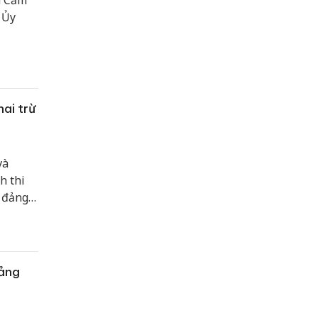
n Cẩm
 Ủy
ai trừ
và
h thi
6 đảng
đảng