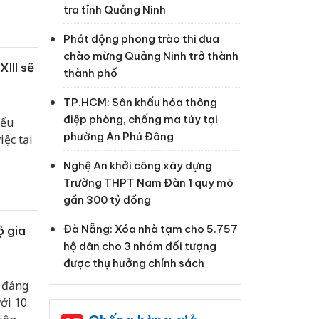
hát
tra tỉnh Quảng Ninh
 trung
Phát động phong trào thi đua
chào mừng Quảng Ninh trở thành
III sẽ
thành phố
TP.HCM: Sân khấu hóa thông
điệp phòng, chống ma túy tại
iểu
phường An Phú Đông
iệc tại
Nghệ An khởi công xây dựng
Trường THPT Nam Đàn 1 quy mô
gần 300 tỷ đồng
Đà Nẵng: Xóa nhà tạm cho 5.757
ộ gia
hộ dân cho 3 nhóm đối tượng
được thụ hưởng chính sách
i đảng
với 10