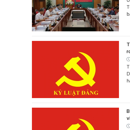
Ủ
T
b
T
r
T
D
h
v
B
v