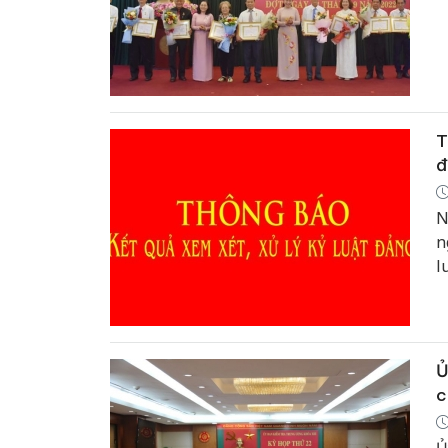
T
đ
N
n
l
Ủ
c