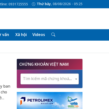
Thứ bảy
, 08/08/2026 - 05:25
tline: 0931725555
 vấn
Xã hội
Videos
CHỨNG KHOÁN VIỆT NAM
Tìm kiếm mã chứng khoán...
Ủy ban
 cho
ở
trong