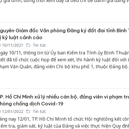
ộ gia đình, đồng thời xem đây là tiêu chí để đánh giá đảng v
Cà Mau:
công kh
ngàn sả
guyên Giám đốc Văn phòng Đăng ký đất đai tỉnh Bình
nhập lậu
ị kỷ luật cảnh cáo
môi trườ
10/11/2021
Tin tức
doanh
gày 10/11, thông tin từ Ủy ban Kiểm tra Tỉnh ủy Bình Thuậ
iết đã tổ chức cuộc họp để xem xét, thi hành kỷ luật đối với
Công an
tìm bị hạ
hạm Văn Quân, đảng viên Chi bộ khu phố 1, thuộc Đảng bộ
án sản x
hường Phú Hài, TP. Phan Thiết (tỉnh Bình Thuận) do sai ph
bán yến 
rong quản lý đất đai.
Thanh Hó
P. Hồ Chí Minh xử lý nhiều cán bộ, đảng viên vi phạm t
hại tron
buôn bán
hòng chống dịch Covid-19
Moyuum 
12/01/2022
Tin tức
áng nay 12/01, TP. Hồ Chí Minh tổ chức Hội nghị tổng kết côn
iểm tra, giám sát, kỷ luật của Đảng và việc thực hiện Quy đị