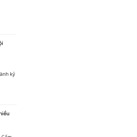
ội
hành kỷ
hiều