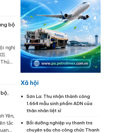
ảng bộ
i nghị
II.
, Thủ
ng
Xã hội
 bộ,
Sơn La: Thu nhận thành công
1.664 mẫu sinh phẩm ADN của
thân nhân liệt sĩ
nh Yên,
ên tắc
Bồi dưỡng nghiệp vụ thanh tra
quan
chuyên sâu cho công chức Thanh