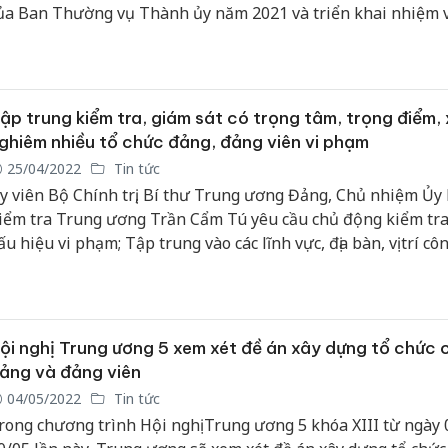
ủa Ban Thường vụ Thành ủy năm 2021 và triển khai nhiệm 
rọng tâm năm 2022.
ập trung kiểm tra, giám sát có trọng tâm, trọng điểm, 
ghiêm nhiều tổ chức đảng, đảng viên vi phạm
25/04/2022
Tin tức
y viên Bộ Chính trị, Bí thư Trung ương Đảng, Chủ nhiệm Ủy
iểm tra Trung ương Trần Cẩm Tú yêu cầu chủ động kiểm tra
ấu hiệu vi phạm; Tập trung vào các lĩnh vực, địa bàn, vị trí cô
ễ xảy ra tham nhũng, tiêu cực, nhất là kiểm tra vi phạm tron
hoái về tư tưởng chính trị, đạo đức lối sống, những vấn đề n
ây bức xúc trong xã hội; xử lý nghiêm minh, kịp thời, triệt để
ộ các tổ chức đảng và đảng viên vi phạm.
ội nghị Trung ương 5 xem xét đề án xây dựng tổ chức 
ảng và đảng viên
04/05/2022
Tin tức
rong chương trình Hội nghị Trung ương 5 khóa XIII từ ngày 