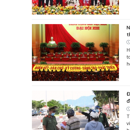
t
t
t
N
t
H
t
h
Đ
đ
T
v