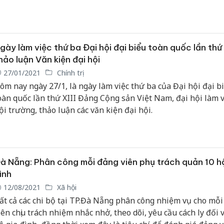
rọng. Trong đó, thành phố đặc biệt quan tâm đến công tác p
riển cán bộ trẻ, cán bộ nữ, đáp ứng yêu cầu, nhiệm vụ đô thị
âm của tỉnh.
gày làm việc thứ ba Đại hội đại biểu toàn quốc lần thứ X
hảo luận Văn kiện đại hội
27/01/2021
Chính trị
ôm nay ngày 27/1, là ngày làm việc thứ ba của Đại hội đại b
oàn quốc lần thứ XIII Đảng Cộng sản Việt Nam, đại hội làm v
ội trường, thảo luận các văn kiện đại hội.
à Nẵng: Phân công mỗi đảng viên phụ trách quản 10 h
ình
12/08/2021
Xã hội
ất cả các chi bộ tại TP.Đà Nẵng phân công nhiệm vụ cho mỗ
iên chịu trách nhiệm nhắc nhở, theo dõi, yêu cầu cách ly đối 