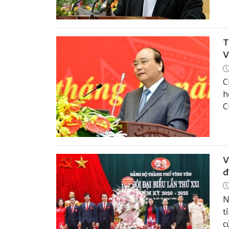
h
T
V
C
h
C
t
Đ
V
đ
N
t
c