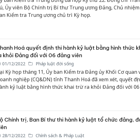
y ban Kiểm tra Trung ương đã họp Kỳ thứ 22. Đồng chí Trầ
ú, Ủy viên Bộ Chính trị, Bí thư Trung ương Đảng, Chủ nhiệm
an Kiểm tra Trung ương chủ trì Kỳ họp.
hanh Hoá quyết định thi hành kỷ luật bằng hình thức kh
a khỏi Đảng đối với 06 đảng viên
01/12/2022
Pháp luật đời sống
ại Kỳ họp tháng 11, Ủy ban Kiểm tra Đảng ủy Khối Cơ quan 
oanh nghiệp (CQ&DN) tỉnh Thanh Hoá đã xem xét, quyết địn
ành kỷ luật bằng hình thức khai trừ ra khỏi Đảng đối với 0
iên.
ộ Chính trị, Ban Bí thư thi hành kỷ luật tổ chức đảng, 
iên
28/12/2022
Chính sách & Pháp Luật