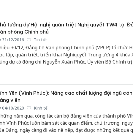
oạt động, công tác của Mặt trận Tổ quốc Việt Nam...
hủ tướng dự Hội nghị quán triệt Nghị quyết TW4 tại Đ
ăn phòng Chính phủ
31/12/2016
Tin tức
hiều 30/12, Đảng bộ Văn phòng Chính phủ (VPCP) tổ chức Hộ
ọc tập, quán triệt, triển khai Nghị quyết Trung ương 4 khóa X
ùng dự có đồng chí Nguyễn Xuân Phúc, Ủy viên Bộ Chính trị
ướng Chính phủ và đồng chí Vũ Đức Đam, Uỷ viên Trung ươ
ảng, Phó Thủ tướng Chính phủ .
ĩnh Yên (Vĩnh Phúc): Nâng cao chất lượng đội ngũ cán
ảng viên
04/10/2020
Kinh tế
hững năm qua, công tác cán bộ đảng viên của thành phố Vĩ
ỉnh Vĩnh Phúc luôn bám sát các quan điểm, chủ trương, nguy
ủa Đảng, ngày càng đi vào nề nếp, đạt được những kết quả 