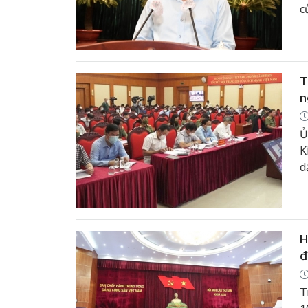
c
t
T
n
Ủ
K
d
d
t
g
b
H
đ
T