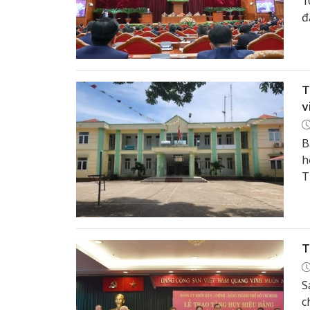
1
đ
T
v
B
h
T
c
c
T
S
c