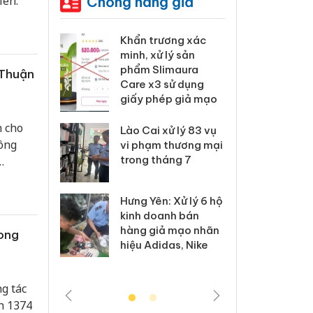
Chống hàng giả
iên.
 Tiêu hủy
Khẩn trương xác
Cà M
ai hàng
minh, xử lý sản
công
n phẩm
phẩm Slimaura
ngàn
 Thuận
, bảo vệ
Care x3 sử dụng
nhập 
ng kinh
giấy phép giả mạo
môi t
doan
n cho
Lào Cai xử lý 83 vụ
 ông
 Thanh Hóa
vi phạm thương mại
Công
i trong vụ
trong tháng 7
tìm b
uất, buôn
án sả
ạm
sào giả
bán y
Hưng Yên: Xử lý 6 hộ
kinh doanh bán
a: Tìm bị
Than
hàng giả mạo nhãn
rong
g vụ án
hại t
hiệu Adidas, Nike
 bình sữa
buôn
giả
Moyu
g tác
nh 1374