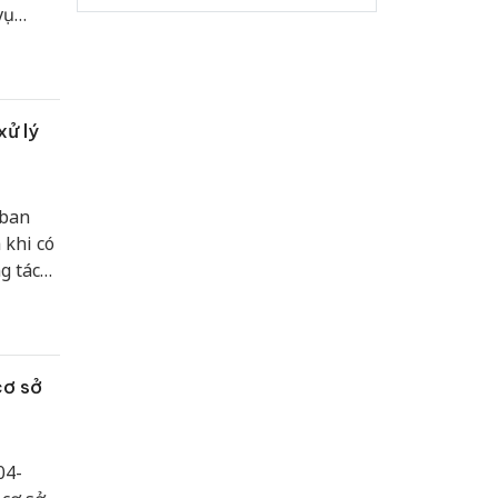
vụ
xử lý
 ban
 khi có
ng tác
g suy
ổi cộm
, đồng
cơ sở
04-