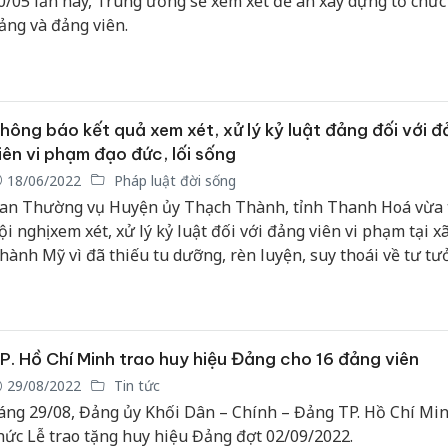
0/05 lần này, Trung ương sẽ xem xét đề án xây dựng tổ chức
ảng và đảng viên.
hông báo kết quả xem xét, xử lý kỷ luật đảng đối với 
iên vi phạm đạo đức, lối sống
18/06/2022
Pháp luật đời sống
an Thường vụ Huyện ủy Thạch Thành, tỉnh Thanh Hoá vừa 
ội nghị xem xét, xử lý kỷ luật đối với đảng viên vi phạm tại x
hành Mỹ vì đã thiếu tu dưỡng, rèn luyện, suy thoái về tư tư
hính trị, đạo đức, lối sống; vi phạm tiêu chuẩn cấp ủy viên, ti
huẩn đảng viên; vi phạm quy chế văn hóa công sở.
P. Hồ Chí Minh trao huy hiệu Đảng cho 16 đảng viên
29/08/2022
Tin tức
áng 29/08, Đảng ủy Khối Dân – Chính – Đảng TP. Hồ Chí Min
hức Lễ trao tặng huy hiệu Đảng đợt 02/09/2022.