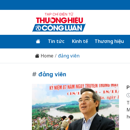
Tin tức
Kinh tế
Thương hiệu
Home
đảng viên
#
đảng viên
P
T
M
h
p