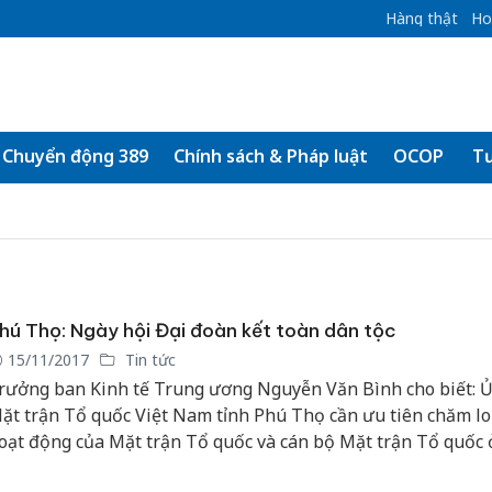
Hàng thật
Ho
Chuyển động 389
Chính sách & Pháp luật
OCOP
Tư
hú Thọ: Ngày hội Đại đoàn kết toàn dân tộc
15/11/2017
Tin tức
rưởng ban Kinh tế Trung ương Nguyễn Văn Bình cho biết: 
ặt trận Tổ quốc Việt Nam tỉnh Phú Thọ cần ưu tiên chăm lo
oạt động của Mặt trận Tổ quốc và cán bộ Mặt trận Tổ quốc 
hường, xã và khu dân cư, vì đây là địa bàn quan trọng nhất 