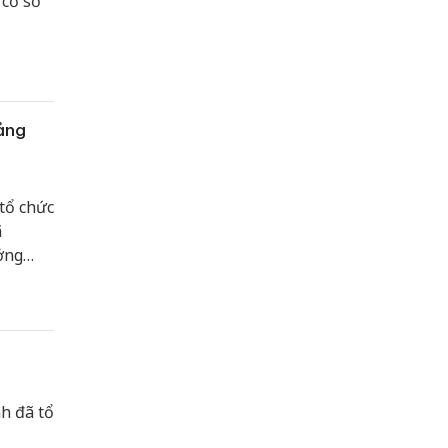
 cơ sở
đảng
tổ chức
ã
ởng
êu
h đã tổ