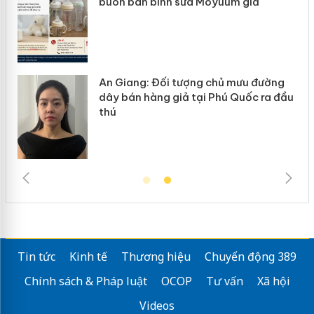
hàng giả mạo nhãn hiệu Adidas, Nike
ường
Cà Mau: Tiêu hủy công khai hàng
ra đầu
ngàn sản phẩm nhập lậu, bảo vệ môi
trường kinh doanh
Tin tức
Kinh tế
Thương hiệu
Chuyển động 389
Chính sách & Pháp luật
OCOP
Tư vấn
Xã hội
Videos