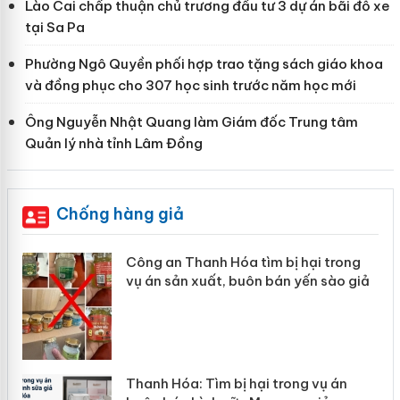
Lào Cai chấp thuận chủ trương đầu tư 3 dự án bãi đỗ xe
tại Sa Pa
Phường Ngô Quyền phối hợp trao tặng sách giáo khoa
và đồng phục cho 307 học sinh trước năm học mới
Ông Nguyễn Nhật Quang làm Giám đốc Trung tâm
Quản lý nhà tỉnh Lâm Đồng
Chống hàng giả
rong
Lào Cai xử lý 83 vụ vi phạm thương
ào giả
mại trong tháng 7
án
Hưng Yên: Xử lý 6 hộ kinh doanh bán