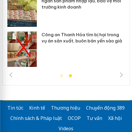
ép
ngàn sản phẩm nhập lậu, bảo vệ môi
trường kinh doanh
Công an Thanh Hóa tìm bị hại trong
vụ án sản xuất, buôn bán yến sào giả
Tin tức
Kinh tế
Thương hiệu
Chuyển động 389
Chính sách & Pháp luật
OCOP
Tư vấn
Xã hội
Videos