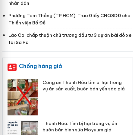
nhân dân
Phường Tam Thắng (TP HCM): Trao Giấy CNQSDĐ cho
Thiền viện Bồ Đề
Lào Cai chấp thuận chủ trương đầu tư 3 dự án bãi đỗ xe
tại Sa Pa
Chống hàng giả
Thanh Hóa tìm bị hại trong
Lào Cai xử lý 
n xuất, buôn bán yến sào giả
mại trong thán
a: Tìm bị hại trong vụ án
Hưng Yên: Xử lý
n bình sữa Moyuum giả
hàng giả mạo n