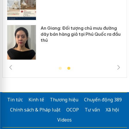
: Đối tượng chủ mưu đường
Cà Mau: Tiêu h
hàng giả tại Phú Quốc ra đầu
ngàn sản phẩm 
trường kinh do
Tin tức
Kinh tế
Thương hiệu
Chuyển động 389
Chính sách & Pháp luật
OCOP
Tư vấn
Xã hội
Videos