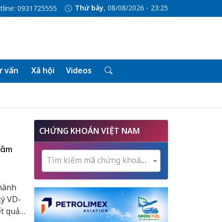
Thứ bảy
, 08/08/2026 - 23:25
tline: 0931725555
 vấn
Xã hội
Videos
CHỨNG KHOÁN VIỆT NAM
Lâm
Tìm kiếm mã chứng khoán...
 hành
ký VD-
ết quả