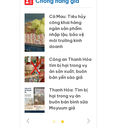
Chống hàng giả
à Mau: Tiêu hủy
Khẩn trương xác
ông khai hàng
minh, xử lý sản
ngàn sản phẩm
phẩm Slimaura
hập lậu, bảo vệ
Care x3 sử dụng
ôi trường kinh
giấy phép giả mạo
doanh
Lào Cai xử lý 83 vụ
ông an Thanh Hóa
vi phạm thương mại
ìm bị hại trong vụ
trong tháng 7
n sản xuất, buôn
án yến sào giả
Hưng Yên: Xử lý 6 hộ
kinh doanh bán
hanh Hóa: Tìm bị
hàng giả mạo nhãn
ại trong vụ án
hiệu Adidas, Nike
uôn bán bình sữa
Moyuum giả