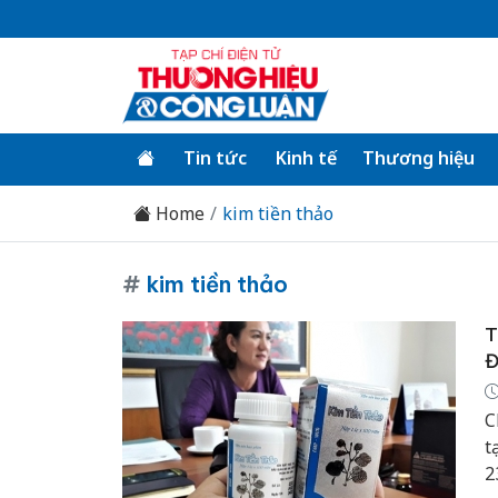
Tin tức
Kinh tế
Thương hiệu
Home
kim tiền thảo
#
kim tiền thảo
T
Đ
C
t
2