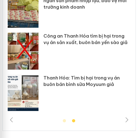
ệ môi
Slimaura Care x3 sử dụng giấy phép
giả mạo
rong
Lào Cai xử lý 83 vụ vi phạm thương
ào giả
mại trong tháng 7
án
Hưng Yên: Xử lý 6 hộ kinh doanh bán
hàng giả mạo nhãn hiệu Adidas, Nike