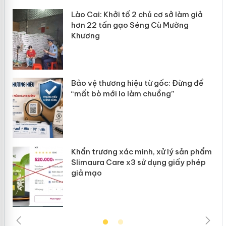
Lào Cai: Khởi tố 2 chủ cơ sở làm giả
hơn 22 tấn gạo Séng Cù Mường
Khương
n
Bảo vệ thương hiệu từ gốc: Đừng để
ke
“mất bò mới lo làm chuồng”
Khẩn trương xác minh, xử lý sản phẩm
ôi
Slimaura Care x3 sử dụng giấy phép
giả mạo