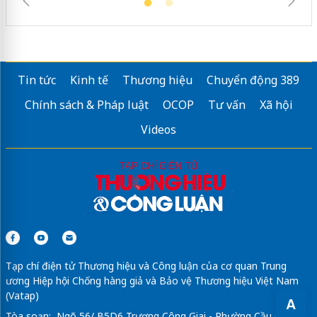
Tin tức
Kinh tế
Thương hiệu
Chuyển động 389
Chính sách & Pháp luật
OCOP
Tư vấn
Xã hội
Videos
Tạp chí điện tử Thương hiệu và Công luận của cơ quan Trung
ương Hiệp hội Chống hàng giả và Bảo vệ Thương hiệu Việt Nam
(Vatap)
A
Tòa soạn: Ngõ 56/ B5D6 Trương Công Giai - Phường Cầu Giấy -