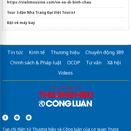
https://vielimousine.com/ve-xe-di-binh-chau
Tour 3 đảo Nha Trang Đại Việt Tourist
Đặt vé máy bay
dịch vụ
xin visa hàn quốc
giá tốt
dán phim cách nhiệt ô tô
Tin tức
Kinh tế
Thương hiệu
Chuyển động 389
Vietnam motorbike tours
Chính sách & Pháp luật
OCOP
Tư vấn
Xã hội
Làm visa Hàn Quốc
tư vấn nhiệt tình
Videos
xe limousine đi vũng tàu
giá rẻ chất lượng cao
Sửa máy rửa bát bosch
Tạp chí điện tử Thương hiệu và Công luận của cơ quan Trung