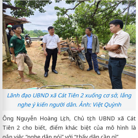
Lãnh đạo UBND xã Cát Tiên 2 xuống cơ sở, lắng
nghe ý kiến người dân. Ảnh: Việt Quỳnh
Ông Nguyễn Hoàng Lịch, Chủ tịch UBND xã Cát
Tiên 2 cho biết, điểm khác biệt của mô hình là
gắn việc “nghe dân nói” với “thấy dân cần gì”.