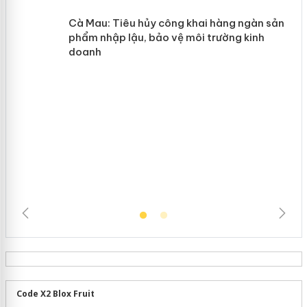
y
Hưng Yên: Xử lý 6 hộ kinh doanh bán
hàng giả mạo nhãn hiệu Adidas, Nike
Cà Mau: Tiêu hủy công khai hàng
ngàn sản phẩm nhập lậu, bảo vệ môi
trường kinh doanh
Code X2 Blox Fruit