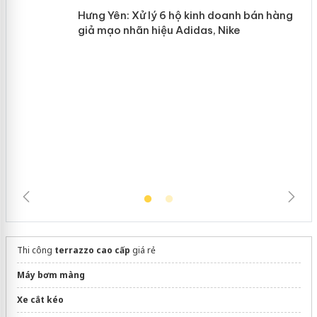
Lào Cai xử lý 83 vụ vi phạm thương
n
mại trong tháng 7
Hưng Yên: Xử lý 6 hộ kinh doanh bán
hàng giả mạo nhãn hiệu Adidas, Nike
Thi công
terrazzo cao cấp
giá rẻ
Máy bơm màng
Xe cắt kéo