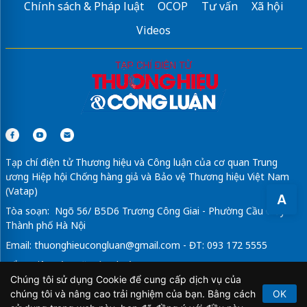
Chính sách & Pháp luật
OCOP
Tư vấn
Xã hội
Videos
Tạp chí điện tử Thương hiệu và Công luận của cơ quan Trung
ương Hiệp hội Chống hàng giả và Bảo vệ Thương hiệu Việt Nam
(Vatap)
A
Tòa soạn: Ngõ 56/ B5D6 Trương Công Giai - Phường Cầu Giấy -
Thành phố Hà Nội
Email:
thuonghieucongluan@gmail.com
- ĐT: 093 172 5555
Tổng Biên Tập: Vũ Đức Thuận
Chúng tôi sử dụng Cookie để cung cấp dịch vụ của
Giấy phép hoạt động báo chí điện tử số 64/GP-BTTTT do Bộ
chúng tôi và nâng cao trải nghiệm của bạn. Bằng cách
OK
Thông tin và Truyền thông cấp ngày 21/2/2020.