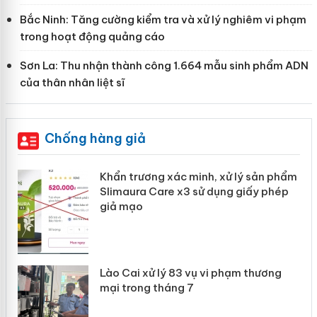
Bắc Ninh: Tăng cường kiểm tra và xử lý nghiêm vi phạm
trong hoạt động quảng cáo
Sơn La: Thu nhận thành công 1.664 mẫu sinh phẩm ADN
của thân nhân liệt sĩ
Chống hàng giả
ản
Khẩn trương xác minh, xử lý sản phẩm
Slimaura Care x3 sử dụng giấy phép
giả mạo
 án
Lào Cai xử lý 83 vụ vi phạm thương
n
mại trong tháng 7