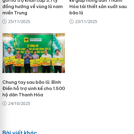
gói hỗ trợ khẩn cấp 3,1 tỷ
kế giúp nông dân Thanh
đồng hướng về vùng lũ nam
Hóa tái thiết sản xuất sau
miền Trung
bão lũ
25/11/2025
23/11/2025
Chung tay sau bão lũ: Bình
Điền hỗ trợ sinh kế cho 1.500
hộ dân Thanh Hóa
24/10/2025
Bài viết khác