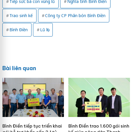
Tiếp sức bà con vùng lũ
Nghĩa tình Bình Điền
Trao sinh kế
Công ty CP Phân bón Bình Điền
Bình Điền
Lũ lụt
Bài liên quan
Bình Điền tiếp tục triển khai
Bình Điền trao 1.600 gói sinh